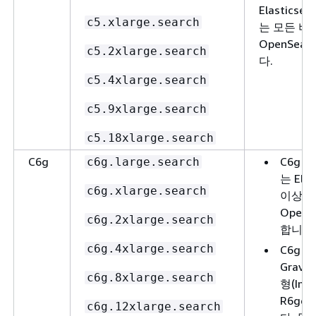
Elasticse
c5.xlarge.search
는 모든 버
OpenSea
c5.2xlarge.search
다.
c5.4xlarge.search
c5.9xlarge.search
c5.18xlarge.search
C6g
C6g 
c6g.large.search
는 Elas
c6g.xlarge.search
이상 
OpenS
c6g.2xlarge.search
합니다
c6g.4xlarge.search
C6g 
Gravi
c6g.8xlarge.search
형(Im4g
R6gd
c6g.12xlarge.search