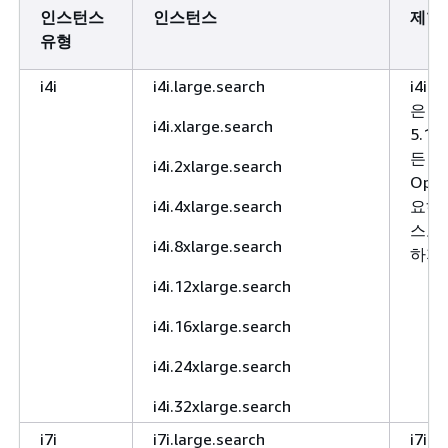
인스턴스
인스턴스
제한
유형
i4i
i4i.large.search
i4i
은 El
i4i.xlarge.search
5.1
든 
i4i.2xlarge.search
Ope
i4i.4xlarge.search
요하며
스토
i4i.8xlarge.search
하지
i4i.12xlarge.search
i4i.16xlarge.search
i4i.24xlarge.search
i4i.32xlarge.search
i7i
i7i.large.search
i7i