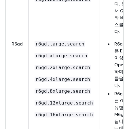
다. 
서 Gra
와 비 G
스를 
다.
R6gd
R6gd
r6gd.large.search
은 Elas
r6gd.xlarge.search
이상 
OpenS
r6gd.2xlarge.search
하며 E
륨을 
r6gd.4xlarge.search
다.
r6gd.8xlarge.search
R6gd
른 Gra
r6gd.12xlarge.search
유형(Im
M6g, 
r6gd.16xlarge.search
됩니다
터에서 G