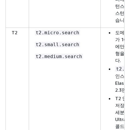
턴스와 비
스턴스
습니다
T2
도메인
t2.micro.search
가 10
t2.small.search
에만 T
형을 
t2.medium.search
다.
t2.m
인스턴
Elasti
2.3만
T2 인
저장된
세분화
Ultra
콜드 