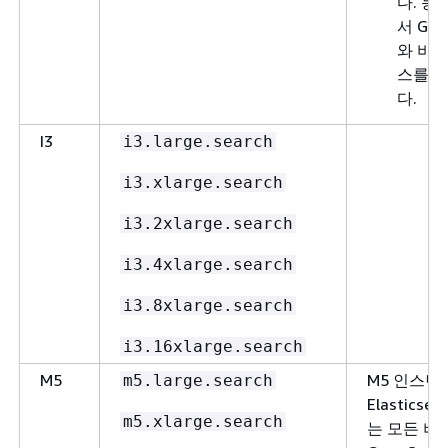
다. 
서 Gra
와 비 G
스를 
다.
I3
i3.large.search
i3.xlarge.search
i3.2xlarge.search
i3.4xlarge.search
i3.8xlarge.search
i3.16xlarge.search
M5
M5 인스턴
m5.large.search
Elasticse
m5.xlarge.search
는 모든 버