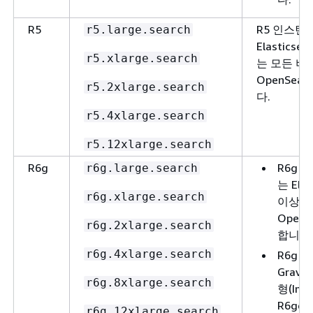
R5
R5 인스턴
r5.large.search
Elasticse
r5.xlarge.search
는 모든 버
OpenSea
r5.2xlarge.search
다.
r5.4xlarge.search
r5.12xlarge.search
R6g
R6g 
r6g.large.search
는 Elas
r6g.xlarge.search
이상 
OpenS
r6g.2xlarge.search
합니다
r6g.4xlarge.search
R6g 
Gravi
r6g.8xlarge.search
형(Im4g
R6gd
r6g.12xlarge.search