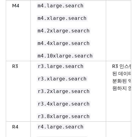
M4
m4.large.search
m4.xlarge.search
m4.2xlarge.search
m4.4xlarge.search
m4.10xlarge.search
R3
R3 인스턴
r3.large.search
된 데이터 
r3.xlarge.search
분화된 액세
원하지 않습
r3.2xlarge.search
r3.4xlarge.search
r3.8xlarge.search
R4
r4.large.search