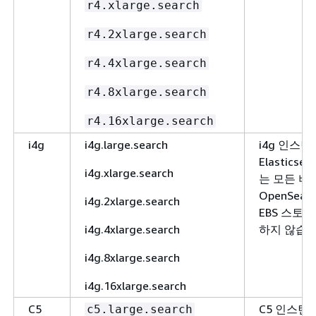
r4.xlarge.search
r4.2xlarge.search
r4.4xlarge.search
r4.8xlarge.search
r4.16xlarge.search
i4g
i4g.large.search
i4g 인스
Elasticse
i4g.xlarge.search
는 모든 버
OpenSea
i4g.2xlarge.search
EBS 스토
i4g.4xlarge.search
하지 않습니
i4g.8xlarge.search
i4g.16xlarge.search
C5
C5 인스턴
c5.large.search