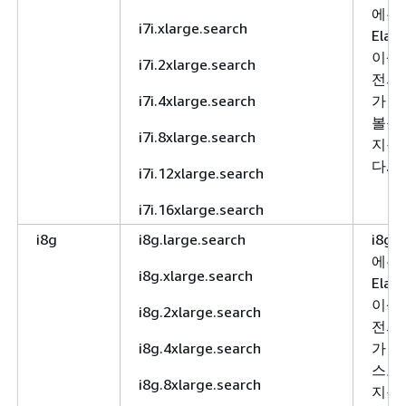
에는
i7i.xlarge.search
Elast
이상 
i7i.2xlarge.search
전의 
i7i.4xlarge.search
가 필
볼륨
i7i.8xlarge.search
지원
다.
i7i.12xlarge.search
i7i.16xlarge.search
i8g
i8g.large.search
i8g
에는
i8g.xlarge.search
Elast
이상 
i8g.2xlarge.search
전의 
i8g.4xlarge.search
가 필
스토
i8g.8xlarge.search
지원