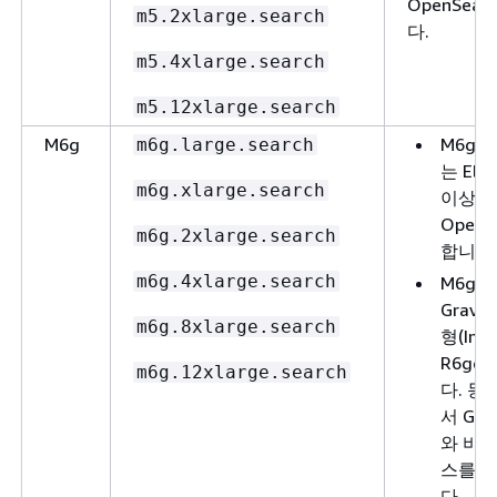
OpenSea
m5.2xlarge.search
다.
m5.4xlarge.search
m5.12xlarge.search
M6g
M6g 
m6g.large.search
는 Elas
m6g.xlarge.search
이상 
OpenS
m6g.2xlarge.search
합니다
m6g.4xlarge.search
M6g 
Gravi
m6g.8xlarge.search
형(Im4g
R6gd
m6g.12xlarge.search
다. 
서 Gra
와 비 G
스를 
다.