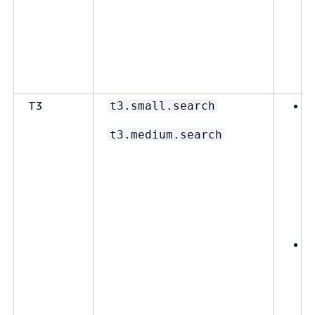
T3
t3.small.search
t3.medium.search
E