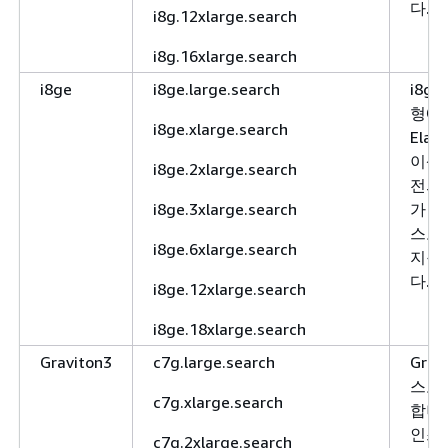
다.
i8g.12xlarge.search
i8g.16xlarge.search
i8ge
i8ge.large.search
i8g
형에
i8ge.xlarge.search
Elast
이상 
i8ge.2xlarge.search
전의 
i8ge.3xlarge.search
가 필
스토
i8ge.6xlarge.search
지원
다.
i8ge.12xlarge.search
i8ge.18xlarge.search
Graviton3
c7g.large.search
Grav
스토
c7g.xlarge.search
합니다.
인스턴
c7g.2xlarge.search