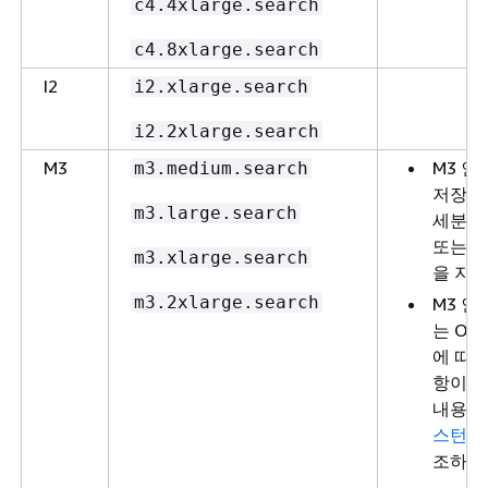
c4.4xlarge.search
c4.8xlarge.search
I2
i2.xlarge.search
i2.2xlarge.search
M3
M3 
m3.medium.search
저장된
m3.large.search
세분화
또는 
m3.xlarge.search
을 지
m3.2xlarge.search
M3 
는 Ope
에 따라
항이 
내용
스턴스
조하세