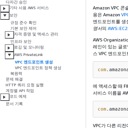
다자간 승인
Amazon VP
기타 사용 AWS 서비스
용은 Amazon
V
보안
엔드포인트를 생
규정 준수 확인
명서
의
AWS::EC2
기본 보안 제어
자격 증명 및 액세스 관리
AWS Organiza
인프라 보안
레인이 있는 글로벌 
로깅 및 모니터링
스 VPC 엔드포
AWS PrivateLink
VPC 엔드포인트 생성
VPC 엔드포인트 정책 생성
com
.amazon
복원력
문제 해결
HTTP 쿼리 요청 실행
에 액세스할 때 FIP
계정별 API 작업
서비스 이름을 AWS
코드 예제
문서 기록
com
.amazon
VPC가 다른 리전