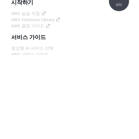
시작하기
상단
AWS 실습 지침
AWS Solutions Library
AWS 결정 가이드
서비스 가이드
생성형 AI 서비스 선택
AWS 서비스 가이드
GitHub의 AWS CLI 지침
개발자 도구
AWS 코드 예시 라이브러리
AWS CLI
AWS Builder 센터
AWS 개발자 도구 블로그
유용한 링크
AWS 문서 MCP 서버 다운로드
AWS Console에 로그인
AWS re:Post