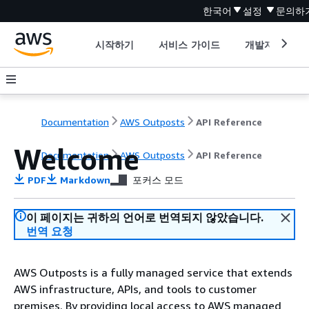
한국어
설정
문의하
시작하기
서비스 가이드
개발자 도구
Documentation
AWS Outposts
API Reference
Welcome
Documentation
AWS Outposts
API Reference
PDF
Markdown
포커스 모드
이 페이지는 귀하의 언어로 번역되지 않았습니다.
번역 요청
AWS Outposts is a fully managed service that extends
AWS infrastructure, APIs, and tools to customer
premises. By providing local access to AWS managed