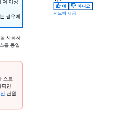
에 더 이상
예
아니요
피드백 제공
하는 경우에
솔을 사용하
스를 동일
라 스트
래픽만
보안
단원