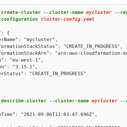
 create-cluster --cluster-name 
mycluster
 --re
-configuration 
cluster-config.yaml
": 
{
erName": "mycluster",

formationStackStatus": "CREATE_IN_PROGRESS",

formationStackArn": "arn:aws:cloudformation:e
": "eu-west-1",

n": "3.15.1",

erStatus": "CREATE_IN_PROGRESS"

 describe-cluster --cluster-name 
mycluster
 --
nTime": "2021-09-06T11:03:47.696Z",
