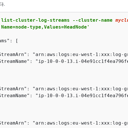
다.
 list-cluster-log-streams --cluster-name 
mycl
'Name=node-type,Values=HeadNode'
ms": [

StreamArn": "arn:aws:logs:eu-west-1:xxx:log-g
StreamName": "ip-10-0-0-13.i-04e91cc1f4ea796fe
StreamArn": "arn:aws:logs:eu-west-1:xxx:log-g
StreamName": "ip-10-0-0-13.i-04e91cc1f4ea796fe
StreamArn": "arn:aws:logs:eu-west-1:xxx:log-g