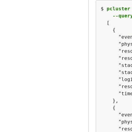
$ 
pcluster
    --quer
[

{
      "eve
      "phy
      "res
      "res
      "sta
      "sta
      "log
      "res
      "tim
    },

{
      "eve
      "phy
      "res