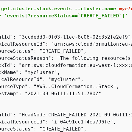
 get-cluster-stack-events --cluster-name 
mycl
y 'events[?resourceStatus==`CREATE_FAILED`]'
ntId": "3ccdedd0-0f03-11ec-8c06-02c352fe2ef9",
sicalResourceId": "arn:aws:cloudformation:eu-
ourceStatus": "CREATE_FAILED",

ourceStatusReason": "The following resource(s)
ckId": "arn:aws:cloudformation:eu-west-1:xxx:
ckName": "mycluster",

icalResourceId": "mycluster",

ourceType": "AWS::CloudFormation::Stack",

estamp": "2021-09-06T11:11:51.780Z"

ntId": "HeadNode-CREATE_FAILED-2021-09-06T11:1
sicalResourceId": "i-04e91cc1f4ea796fe",

ourceStatus": "CREATE_FAILED",
