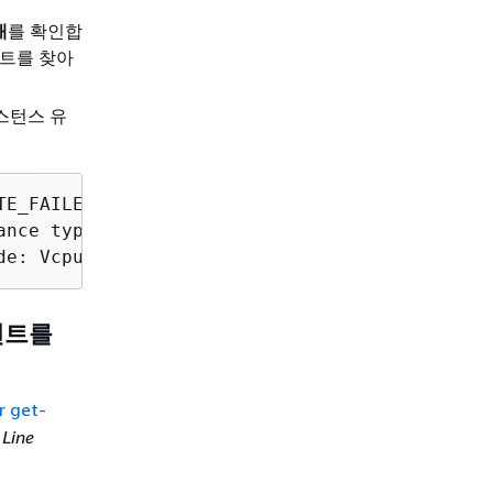
태
를 확인합
벤트를 찾아
스턴스 유
ance type belongs to. Please visit http://aws
de: VcpuLimitExceeded; Request ID: a9876543-b
이벤트를
r get-
Line