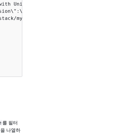
ith UniqueId i-04e91cc1f4ea796fe",

sion\":\"1\",\"LaunchTemplateId\":\"lt-057d2b
stack/mycluster/1bf6e7c0-0f02-11ec-a3b9-024fcc
를 필터
e
림을 나열하