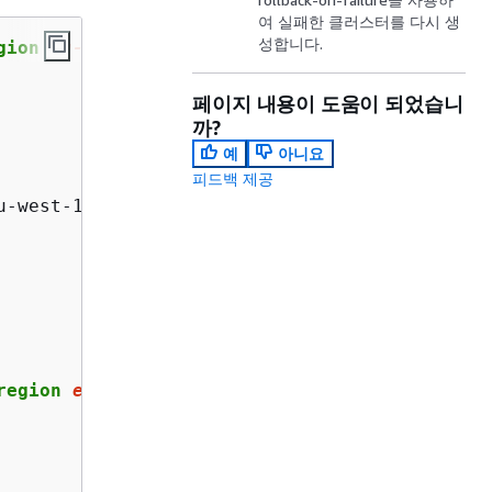
여 실패한 클러스터를 다시 생
성합니다.
gion 
eu
-west-
1
 \

페이지 내용이 도움이 되었습니
까?
예
아니요
피드백 제공
u-west-1:xxx:stack/mycluster/1bf6e7c0-0f01-11e
region 
eu
-west-
1