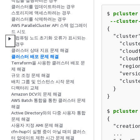
작업을 실행하려는 경우
클러스터를 업데이트하려는 경우
스토리지에 액세스하려는 경우
$ 
pcluster
클러스터를 삭제하려는 경우
 --cluster
AWS ParallelCluster API 스택 업그레이
{
드 시도
  "cluster
컴퓨팅 노드 초기화 오류가 표시되는
    "clust
경우
클러스터 상태 지표 문제 해결
    "cloud
클러스터 배포 문제 해결
    "cloud
Terraform을 사용한 클러스터 배포 문
    "region
제 해결
    "versio
규모 조정 문제 해결
    "clust
배치 그룹 및 인스턴스 시작 문제
디렉터리 교체
  }

Amazon DCV의 문제 해결
AWS Batch 통합을 통한 클러스터 문제
해결
$ 
pcluster
Active Directory와의 다중 사용자 통합
{
문제 해결
사용자 지정 AMI 문제 해결
  "creatio
cfn-hup이 실행 중이 아닐 때의 클러스
  ...

터 업데이트 제한 시간 문제 해결