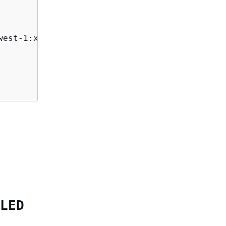
west-1:xxx:stack/mycluster/1bf6e7c0-0f01-11ec-
LED