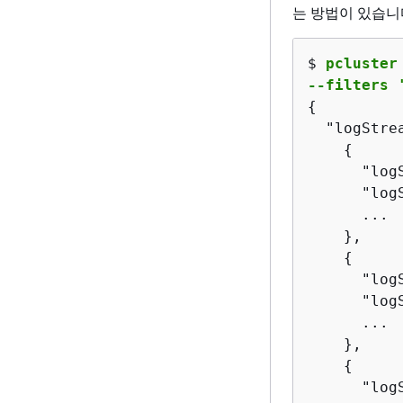
는 방법이 있습니
$ 
pcluster
--filters 
{
  "logStrea
{
      "log
      "log
      ...

    },

{
      "log
      "log
      ...

    },

{
      "log