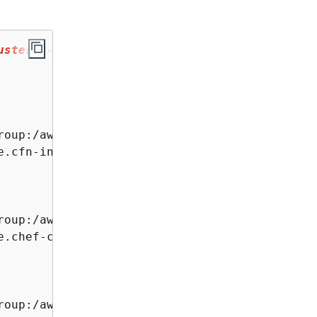
uster
 --region 
eu
-west-
1
 \

roup:/aws/parallelcluster/mycluster-202109061
.cfn-init",

roup:/aws/parallelcluster/mycluster-202109061
.chef-client",

roup:/aws/parallelcluster/mycluster-202109061