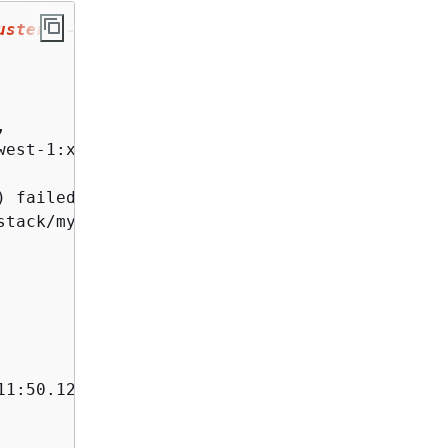
uster
 --region 
eu
-west-
1
 \



west-1:xxx:stack/mycluster/1bf6e7c0-0f02-11ec-
 failed to create: [HeadNode]. ",

stack/mycluster/1bf6e7c0-0f02-11ec-a3b9-024fcc
1:50.127Z",
