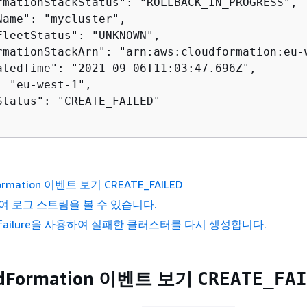
rmationStackStatus": "ROLLBACK_IN_PROGRESS",

Name": "mycluster",

FleetStatus": "UNKNOWN",

rmationStackArn": "arn:aws:cloudformation:eu-
atedTime": "2021-09-06T11:03:47.696Z",

 "eu-west-1",

Status": "CREATE_FAILED"

ormation 이벤트 보기 CREATE_FAILED
하여 로그 스트림을 볼 수 있습니다.
-on-failure을 사용하여 실패한 클러스터를 다시 생성합니다.
dFormation 이벤트 보기
CREATE_FAI