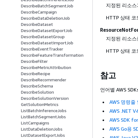
지정된 리소스가
DescribeBatchSegmentJob
DescribeCampaign
HTTP 상태 코드
DescribeDataDeletionJob
DescribeDataset
ResourceNotFo
DescribeDatasetExportJob
DescribeDatasetGroup
지정된 리소스를
DescribeDatasetImportJob
DescribeEventTracker
HTTP 상태 코드
DescribeFeatureTransformation
DescribeFilter
DescribeMetricAttribution
참고
DescribeRecipe
DescribeRecommender
DescribeSchema
언어별 AWS SDK
DescribeSolution
DescribeSolutionVersion
AWS 명령줄
GetSolutionMetrics
AWS .NET V
ListBatchInferenceJobs
ListBatchSegmentJobs
AWS SDK for
ListCampaigns
AWS Go용 SD
ListDataDeletionJobs
ListDatasetExportJobs
AWS Java V