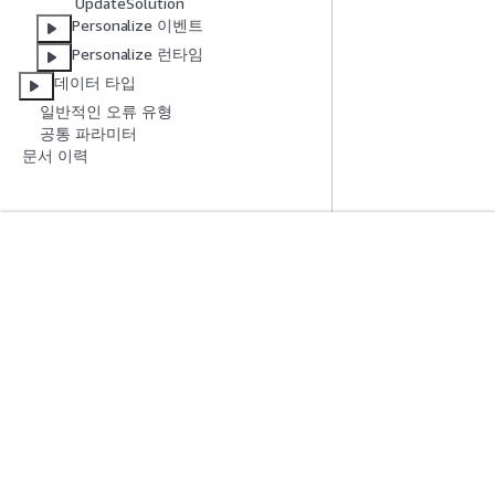
UpdateSolution
Personalize 이벤트
Personalize 런타임
데이터 타입
일반적인 오류 유형
공통 파라미터
문서 이력
시작하기
서비스 가이드
AWS 실습 지침
생성형 AI 서비스
AWS Solutions Library
AWS 서비스 가이
AWS 결정 가이드
GitHub의 AWS CL
프라이버시
사이트 이용 약관
쿠키 기본 설정
© 2026, Amazon W