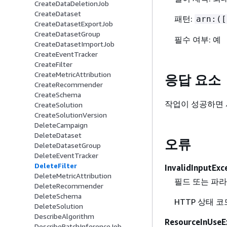
CreateDataDeletionJob
CreateDataset
패턴:
arn:([
CreateDatasetExportJob
CreateDatasetGroup
필수 여부: 예
CreateDatasetImportJob
CreateEventTracker
CreateFilter
CreateMetricAttribution
응답 요소
CreateRecommender
CreateSchema
작업이 성공하면 서
CreateSolution
CreateSolutionVersion
DeleteCampaign
DeleteDataset
오류
DeleteDatasetGroup
DeleteEventTracker
DeleteFilter
InvalidInputExc
DeleteMetricAttribution
필드 또는 파
DeleteRecommender
DeleteSchema
HTTP 상태 코드
DeleteSolution
DescribeAlgorithm
ResourceInUseE
DescribeBatchInferenceJob