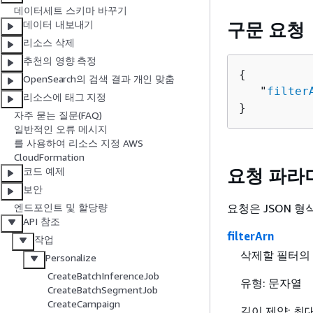
데이터세트 스키마 바꾸기
데이터 내보내기
구문 요청
리소스 삭제
추천의 영향 측정
{
OpenSearch의 검색 결과 개인 맞춤
   "
filter
리소스에 태그 지정
}
자주 묻는 질문(FAQ)
일반적인 오류 메시지
를 사용하여 리소스 지정 AWS
CloudFormation
요청 파라
코드 예제
보안
요청은 JSON 
엔드포인트 및 할당량
API 참조
filterArn
작업
삭제할 필터의 
Personalize
CreateBatchInferenceJob
유형: 문자열
CreateBatchSegmentJob
CreateCampaign
길이 제약: 최대