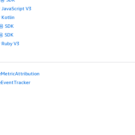
 JavaScript V3
 Kotlin
용 SDK
용 SDK
 Ruby V3
MetricAttribution
eEventTracker