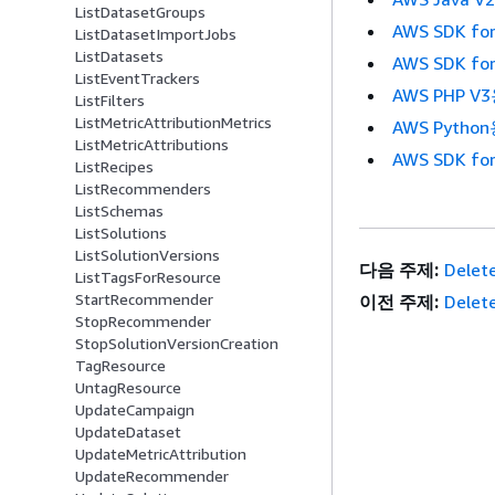
ListDatasetGroups
AWS SDK for
ListDatasetImportJobs
ListDatasets
AWS SDK for
ListEventTrackers
AWS PHP V3
ListFilters
ListMetricAttributionMetrics
AWS Python
ListMetricAttributions
AWS SDK for
ListRecipes
ListRecommenders
ListSchemas
ListSolutions
ListSolutionVersions
다음 주제:
Delete
ListTagsForResource
StartRecommender
이전 주제:
Delet
StopRecommender
StopSolutionVersionCreation
TagResource
UntagResource
UpdateCampaign
UpdateDataset
UpdateMetricAttribution
UpdateRecommender