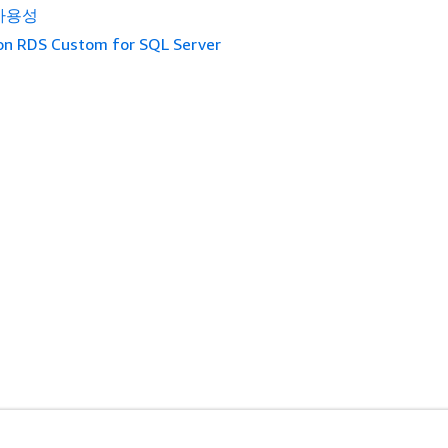
가용성
n RDS Custom for SQL Server