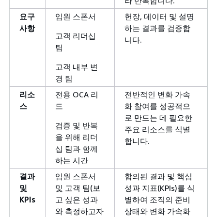
라 반복합니다.
요구
임원 스폰서
헌장, 데이터 및 설명
사항
하는 결과를 검증합
고객 리더십
니다.
팀
고객 내부 변
경 팀
리소
전용 OCA 리
전반적인 변화 가속
스
드
화 참여를 성공적으
로 만드는 데 필요한
검증 및 반복
주요 리소스를 식별
을 위해 리더
합니다.
십 팀과 함께
하는 시간
결과
임원 스폰서
합의된 결과 및 핵심
및
및 고객 팀(보
성과 지표(KPIs)를 식
KPIs
고 싶은 성과
별하여 조직의 준비
와 측정하고자
상태와 변화 가속화