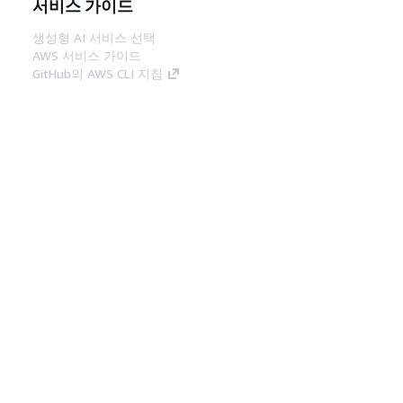
서비스 가이드
생성형 AI 서비스 선택
AWS 서비스 가이드
GitHub의 AWS CLI 지침
개발자 도구
AWS 코드 예시 라이브러리
AWS CLI
AWS Builder 센터
AWS 개발자 도구 블로그
유용한 링크
AWS 문서 MCP 서버 다운로드
AWS Console에 로그인
AWS re:Post
프라이버시
사이트 이용 약관
쿠키 기본 설
정
© 2026, Amazon Web Services, Inc. 또는 계열
사. All rights reserved.