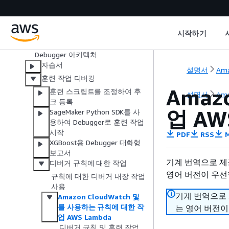
모델 성능 디버깅 및 개선
SageMaker AI의 TensorBoard
SageMaker Debugger
시작하기
지원되는 프레임워크 및 알고리즘
Debugger 아키텍처
자습서
설명서
Ama
훈련 작업 디버깅
Amaz
훈련 스크립트를 조정하여 후
설명서
Ama
크 등록
업 AW
SageMaker Python SDK를 사
용하여 Debugger로 훈련 작업
시작
PDF
RSS
M
XGBoost용 Debugger 대화형
보고서
기계 번역으로 제
디버거 규칙에 대한 작업
영어 버전이 우선
규칙에 대한 디버거 내장 작업
사용
기계 번역으로
Amazon CloudWatch 및
를 사용하는 규칙에 대한 작
는 영어 버전이
업 AWS Lambda
디버거 규칙 및 훈련 작업