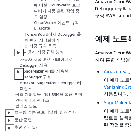
Amazon Cloud
에 대한 CloudWatch 로그
Debugger 규칙
디버거 자동 훈련 작업 종
구성 AWS Lam
료 설정
CloudWatch 이벤트 규칙
비활성화
TensorBoard에서 Debugger 출
예제 노트
력 텐서 시각화하기
기본 제공 규칙 목록
사용자 지정 규칙 생성
Amazon Clou
하여 훈련 작업을
사용자 지정 훈련 컨테이너로
Debugger 사용
Amazon Sa
SageMaker API를 사용한
Debugger 구성
이 예제 노트
Amazon SageMaker Debugger 레
VanishingGr
퍼런스
사용됩니다. 
원격 디버깅을 위해 SSM을 통해 훈련
컨테이너에 액세스
SageMak
릴리스 노트
이 예제 노트
컴퓨팅 성능 프로파일링 및 최적화
립트를 실행
분산 훈련
련 작업을 중
훈련 컴파일러