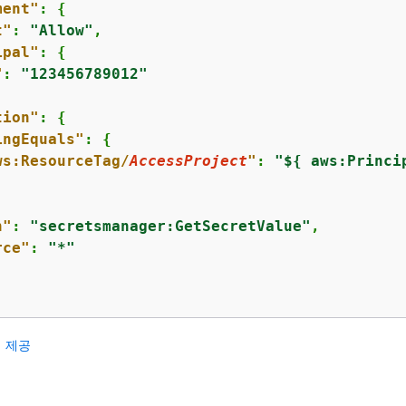
ment"
: 
{
t"
: 
"Allow"
,

ipal"
: 
{
"
: 
"123456789012"
tion"
: 
{
ingEquals"
: 
{
ws:ResourceTag/
AccessProject
"
: 
"$
{
 aws:Princi
n"
: 
"secretsmanager:GetSecretValue"
,

rce"
: 
"*"
 제공