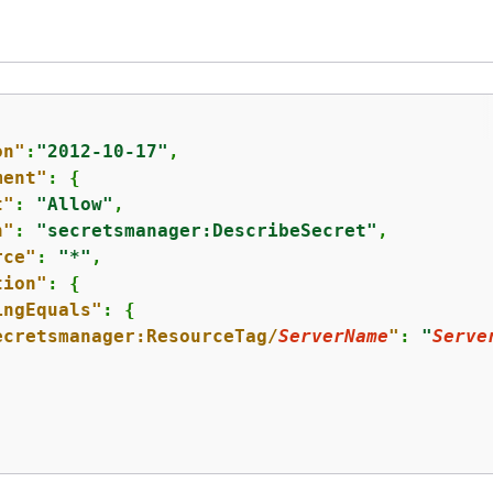
on"
:
"2012-10-17"
,

ment"
: 
{
t"
: 
"Allow"
,

n"
: 
"secretsmanager:DescribeSecret"
,

rce"
: 
"*"
,

tion"
: 
{
ingEquals"
: 
{
ecretsmanager:ResourceTag/
ServerName
"
: 
"
Serve