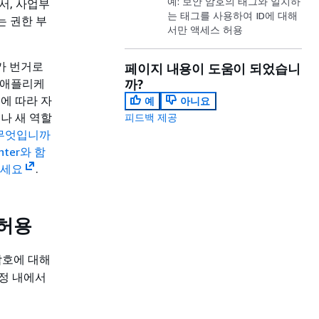
예: 보안 암호의 태그와 일치하
부서, 사업부
는 태그를 사용하여 ID에 대해
는 권한 부
서만 액세스 허용
가 번거로
페이지 내용이 도움이 되었습니
의 애플리케
까?
에 따라 자
예
아니요
나 새 역할
피드백 제공
 무엇입니까
enter와 함
하세요
.
 허용
암호에 대해
계정 내에서