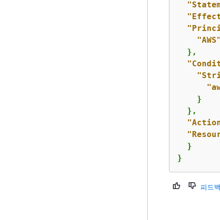
"State
"Effec
"Princ
"AWS
  },

"Condi
"Str
"a
    }

  },

"Actio
"Resou
  }

}
피드백