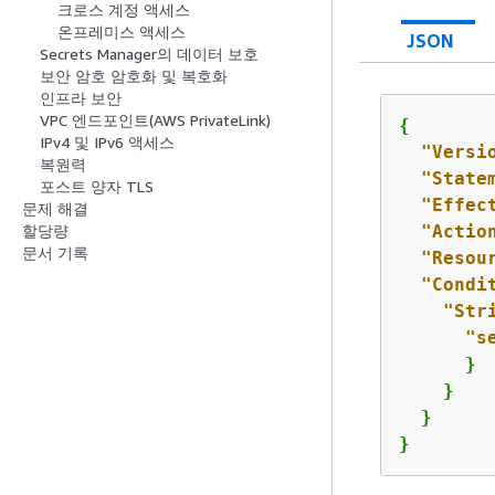
크로스 계정 액세스
온프레미스 액세스
JSON
Secrets Manager의 데이터 보호
보안 암호 암호화 및 복호화
인프라 보안
VPC 엔드포인트(AWS PrivateLink)
{
IPv4 및 IPv6 액세스
"Versi
복원력
"State
포스트 양자 TLS
"Effec
문제 해결
"Actio
할당량
문서 기록
"Resou
"Condi
"Str
"s
      }

    }

  }

}