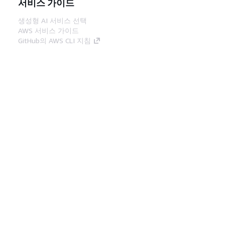
서비스 가이드
생성형 AI 서비스 선택
AWS 서비스 가이드
GitHub의 AWS CLI 지침
개발자 도구
AWS 코드 예시 라이브러리
AWS CLI
AWS Builder 센터
AWS 개발자 도구 블로그
유용한 링크
AWS 문서 MCP 서버 다운로드
AWS Console에 로그인
AWS re:Post
프라이버시
사이트 이용 약관
쿠키 기본 설
정
© 2026, Amazon Web Services, Inc. 또는 계열
사. All rights reserved.