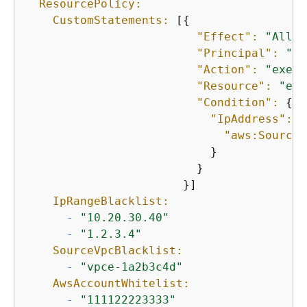
ResourcePolicy:
CustomStatements:
 [
{
"Effect":
"Allow
"Principal":
"*"
"Action":
"execu
"Resource":
"exe
"Condition":
{
"IpAddress":
{
"aws:SourceI
                           }

                         }

                       }]

IpRangeBlacklist:
-
"10.20.30.40"
-
"1.2.3.4"
SourceVpcBlacklist:
-
"vpce-1a2b3c4d"
AwsAccountWhitelist:
-
"111122223333"