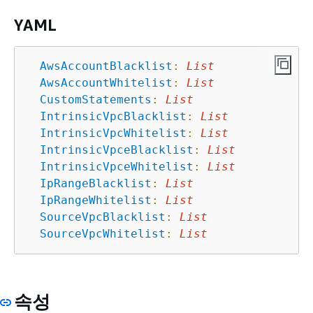
YAML
AwsAccountBlacklist
:
List
AwsAccountWhitelist
:
List
CustomStatements
:
List
IntrinsicVpcBlacklist
:
List
IntrinsicVpcWhitelist
:
List
IntrinsicVpceBlacklist
:
List
IntrinsicVpceWhitelist
:
List
IpRangeBlacklist
:
List
IpRangeWhitelist
:
List
SourceVpcBlacklist
:
List
SourceVpcWhitelist
:
List
속성