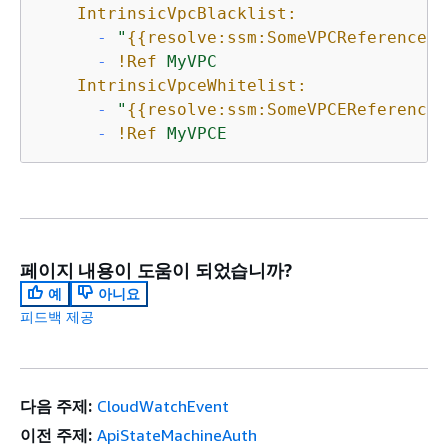
IntrinsicVpcBlacklist:
-
"
{
{
resolve:ssm:SomeVPCReference:1
-
!Ref
MyVPC
IntrinsicVpceWhitelist:
-
"
{
{
resolve:ssm:SomeVPCEReference:
-
!Ref
MyVPCE
페이지 내용이 도움이 되었습니까?
예
아니요
피드백 제공
다음 주제:
CloudWatchEvent
이전 주제:
ApiStateMachineAuth