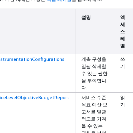
설명
액
세
스
레
벨
nstrumentationConfigurations
계측 구성을
쓰
일괄 삭제할
기
수 있는 권한
을 부여합니
다.
iceLevelObjectiveBudgetReport
서비스 수준
읽
목표 예산 보
기
고서를 일괄
적으로 가져
올 수 있는
권한을 부여