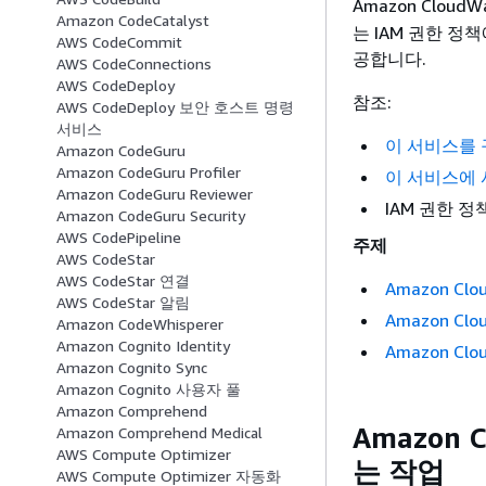
Amazon CloudW
Amazon CodeCatalyst
는 IAM 권한 정
AWS CodeCommit
공합니다.
AWS CodeConnections
AWS CodeDeploy
참조:
AWS CodeDeploy 보안 호스트 명령
서비스
이 서비스를
Amazon CodeGuru
Amazon CodeGuru Profiler
이 서비스에 
Amazon CodeGuru Reviewer
IAM 권한 
Amazon CodeGuru Security
AWS CodePipeline
주제
AWS CodeStar
AWS CodeStar 연결
Amazon Clo
AWS CodeStar 알림
Amazon Cl
Amazon CodeWhisperer
Amazon Cognito Identity
Amazon Clo
Amazon Cognito Sync
Amazon Cognito 사용자 풀
Amazon Comprehend
Amazon C
Amazon Comprehend Medical
AWS Compute Optimizer
는 작업
AWS Compute Optimizer 자동화