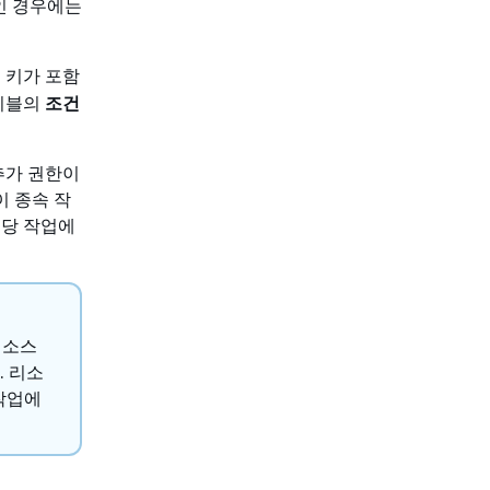
인 경우에는
 키가 포함
테이블의
조건
추가 권한이
이 종속 작
해당 작업에
리소스
. 리소
작업에