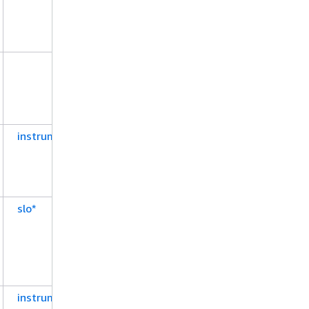
aws:TagKeys
instrumentationConfig*
slo*
instrumentationConfig*