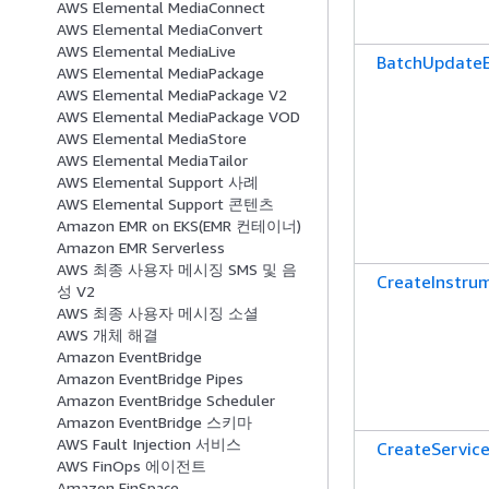
AWS Elemental MediaConnect
AWS Elemental MediaConvert
AWS Elemental MediaLive
BatchUpdate
AWS Elemental MediaPackage
AWS Elemental MediaPackage V2
AWS Elemental MediaPackage VOD
AWS Elemental MediaStore
AWS Elemental MediaTailor
AWS Elemental Support 사례
AWS Elemental Support 콘텐츠
Amazon EMR on EKS(EMR 컨테이너)
Amazon EMR Serverless
AWS 최종 사용자 메시징 SMS 및 음
CreateInstru
성 V2
AWS 최종 사용자 메시징 소셜
AWS 개체 해결
Amazon EventBridge
Amazon EventBridge Pipes
Amazon EventBridge Scheduler
Amazon EventBridge 스키마
AWS Fault Injection 서비스
CreateService
AWS FinOps 에이전트
Amazon FinSpace