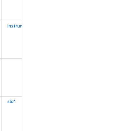
instrumentationConfig*
slo*