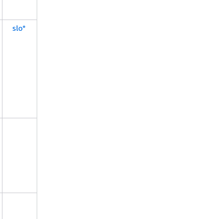
slo*
aws:RequestTag/${TagKey
aws:TagKeys
aws:RequestTag/${TagKey