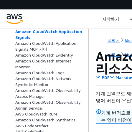
AWS CloudTrail
AWS CloudTrail 데이터
Amazon CloudWatch
시작하기
Amazon CloudWatch Application
Insights
Amazon CloudWatch Application
Signals
설명서
Ide
Amazon CloudWatch Application
Signals MCP 서버
Amazo
설명서
Ide
Amazon CloudWatch Evidently
Amazon CloudWatch Internet
리소스
Monitor
Amazon CloudWatch Logs
PDF
Markdo
Amazon CloudWatch Network
Synthetic Monitor
Amazon CloudWatch Observability
기계 번역으로 제
Access Manager
영어 버전이 우선
Amazon CloudWatch Observability
Admin Service
기계 번역으로
AWS CloudWatch RUM
는 영어 버전이
Amazon CloudWatch Synthetics
AWS CodeArtifact
AWS CodeBuild