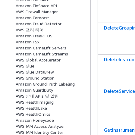
Amazon FinSpace API
AWS Firewall Manager
Amazon Forecast
Amazon Fraud Detector
DeleteGroupi
AWS 프리 티어
Amazon FreeRTOS
Amazon FSx
Amazon GameLift Servers
Amazon GameLift Streams
DeleteInstru
AWS Global Accelerator
AWS Glue
AWS Glue DataBrew
AWS Ground Station
Amazon GroundTruth Labeling
Amazon GuardDuty
DeleteService
AWS 상태 APIs 및 알림
AWS HealthImaging
AWS HealthLake
AWS HealthOmics
Amazon Honeycode
AWS IAM Access Analyzer
GetInstrumen
AWS IAM Identity Center