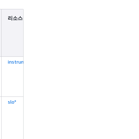
리소스 유형(*필수)
조건 키
instrumentationConfig*
slo*