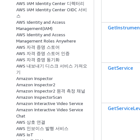
AWS IAM Identity Center 디렉터리
AWS IAM Identity Center OIDC 서비
스
AWS Identity and Access
GetInstrumen
Management(IAM)
AWS Identity and Access
Management Roles Anywhere
AWS 자격 증명 스토어
AWS 자격 증명 스토어 인증
AWS 자격 증명 동기화
AWS 내보내기 디스크 서비스 가져오
GetService
기
Amazon Inspector
Amazon Inspector2
Amazon Inspector2 원격 측정 채널
Amazon InspectorScan
Amazon Interactive Video Service
GetServiceLev
Amazon Interactive Video Service
Chat
AWS 상호 연결
AWS 인보이스 발행 서비스
AWS IoT