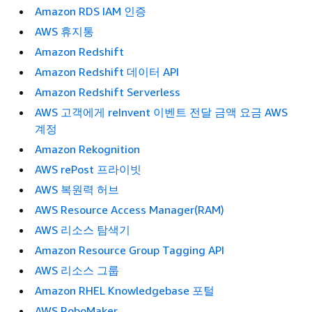
Amazon RDS IAM 인증
AWS 휴지통
Amazon Redshift
Amazon Redshift 데이터 API
Amazon Redshift Serverless
AWS 고객에게 reInvent 이벤트 전달 금액 요금 AWS
계정
Amazon Rekognition
AWS rePost 프라이빗
AWS 복원력 허브
AWS Resource Access Manager(RAM)
AWS 리소스 탐색기
Amazon Resource Group Tagging API
AWS 리소스 그룹
Amazon RHEL Knowledgebase 포털
AWS RoboMaker