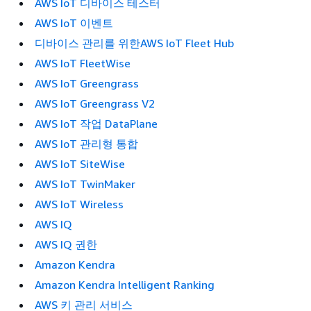
AWS IoT 디바이스 테스터
AWS IoT 이벤트
디바이스 관리를 위한AWS IoT Fleet Hub
AWS IoT FleetWise
AWS IoT Greengrass
AWS IoT Greengrass V2
AWS IoT 작업 DataPlane
AWS IoT 관리형 통합
AWS IoT SiteWise
AWS IoT TwinMaker
AWS IoT Wireless
AWS IQ
AWS IQ 권한
Amazon Kendra
Amazon Kendra Intelligent Ranking
AWS 키 관리 서비스