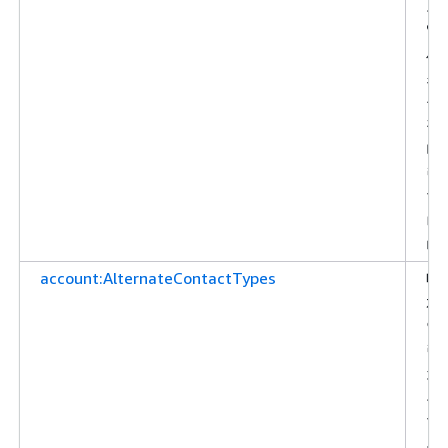
로
액
세
스
를
필
터
링
합
니
다.
account:AlternateContactTypes
대
체
연
락
처
유
형
을