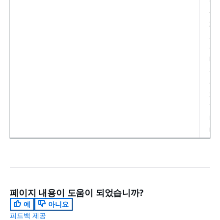
성
화
또
는
비
활
성
화
합
니
다.
페이지 내용이 도움이 되었습니까?
예
아니요
피드백 제공