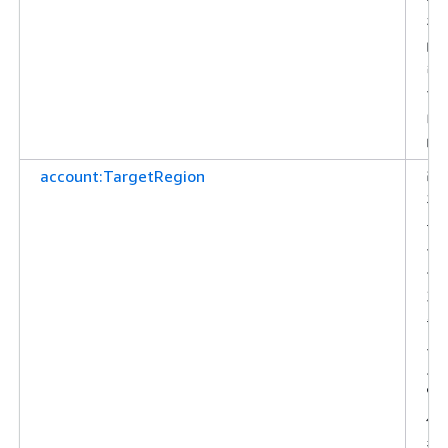
필
터
링
합
니
다.
account:TargetRegion
리
전
목
록
을
기
준
으
로
액
세
스