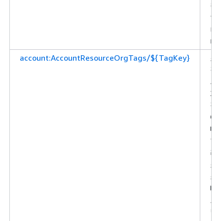
링
합
니
다.
account:AccountResourceOrgTags/${TagKey}
조
직
의
계
정
에
대
한
리
소
스
태
그
별