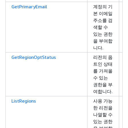
GetPrimaryEmail
계정의 기
본 이메일
주소를 검
색할 수
있는 권한
을 부여합
니다.
GetRegionOptStatus
리전의 옵
트인 상태
를 가져올
수 있는
권한을 부
여합니다.
ListRegions
사용 가능
L
한 리전을
나열할 수
있는 권한