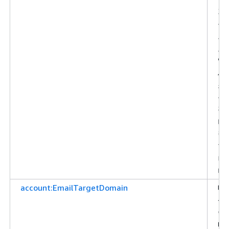
기
준
으
로
액
세
스
를
필
터
링
합
니
다.
account:EmailTargetDomain
대
상
이
메