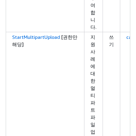
여
합
니
다.
StartMultipartUpload
[권한만
지
쓰
case
해당]
원
기
사
례
에
대
한
멀
티
파
트
파
일
업