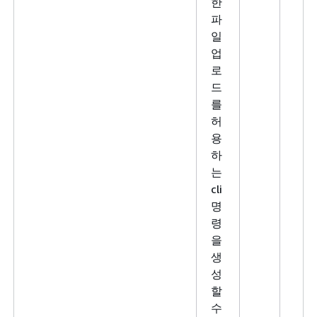
한
파
일
업
로
드
를
허
용
하
는
cli
명
령
을
생
성
할
수