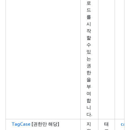
로
드
를
시
작
할
수
있
는
권
한
을
부
여
합
니
다.
TagCase
[권한만 해당]
지
태
case