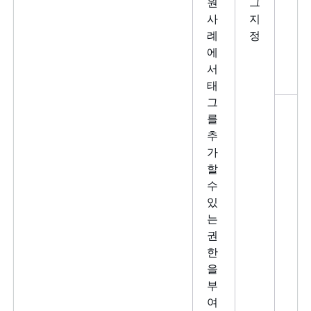
원
그
사
지
례
정
에
서
태
그
를
추
가
할
수
있
는
권
한
을
부
여