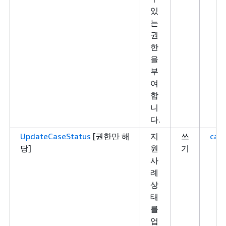
있
는
권
한
을
부
여
합
니
다.
UpdateCaseStatus
[권한만 해
지
쓰
case
당]
원
기
사
례
상
태
를
업