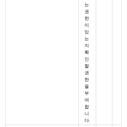
는
권
한
이
있
는
지
확
인
할
권
한
을
부
여
합
니
다.