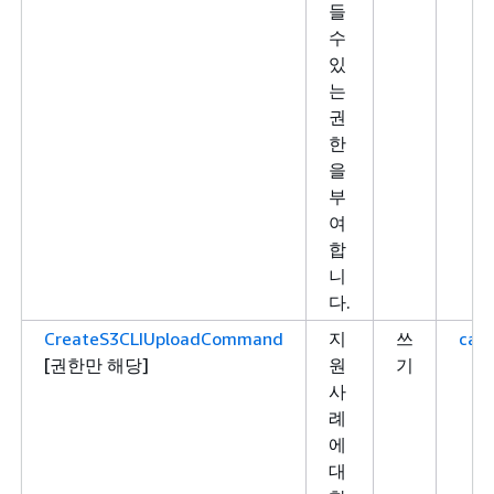
들
수
있
는
권
한
을
부
여
합
니
다.
CreateS3CLIUploadCommand
지
쓰
case
[권한만 해당]
원
기
사
례
에
대