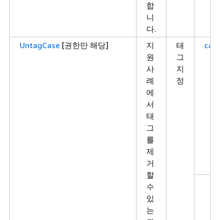
합
니
다.
UntagCase
[권한만 해당]
지
태
case
원
그
사
지
례
정
에
서
태
그
를
제
거
할
수
있
는