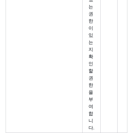
는
권
한
이
있
는
지
확
인
할
권
한
을
부
여
합
니
다.