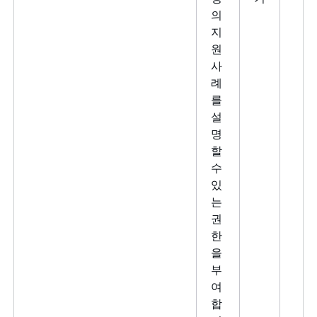
의
지
원
사
례
를
설
명
할
수
있
는
권
한
을
부
여
합