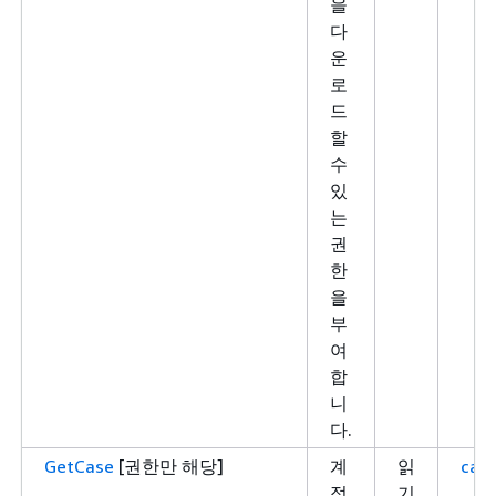
을
다
운
로
드
할
수
있
는
권
한
을
부
여
합
니
다.
GetCase
[권한만 해당]
계
읽
case
정
기