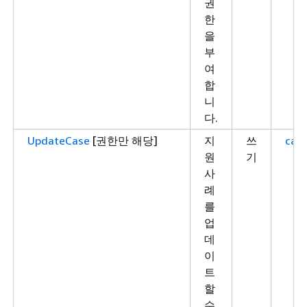
권
한
을
부
여
합
니
다.
UpdateCase
[권한만 해당]
지
쓰
case
원
기
사
례
를
업
데
이
트
할
수