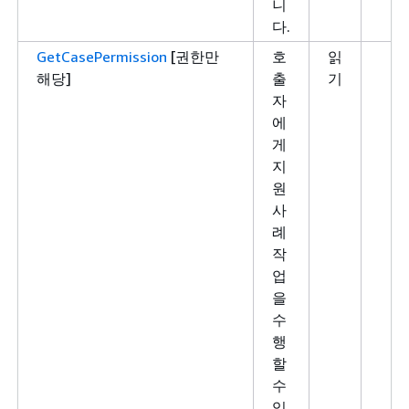
니
다.
GetCasePermission
[권한만
호
읽
해당]
출
기
자
에
게
지
원
사
례
작
업
을
수
행
할
수
있