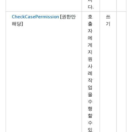
다.
CheckCasePermission
[권한만
호
쓰
해당]
출
기
자
에
게
지
원
사
례
작
업
을
수
행
할
수
있