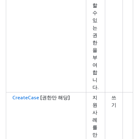
할
수
있
는
권
한
을
부
여
합
니
다.
CreateCase
[권한만 해당]
지
쓰
원
기
사
례
를
만