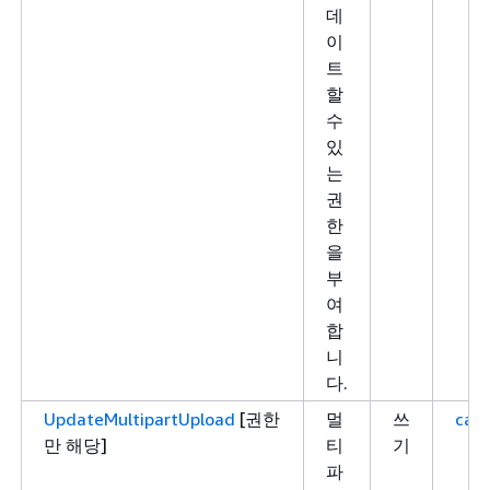
데
이
트
할
수
있
는
권
한
을
부
여
합
니
다.
UpdateMultipartUpload
[권한
멀
쓰
case
만 해당]
티
기
파