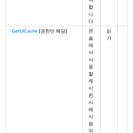
합
니
다.
GetUICache
[권한만 해당]
콘
읽
솔
기
에
서
사
용
할
캐
시
된
사
례
사
용
자