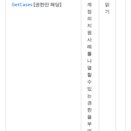
GetCases
[권한만 해당]
계
읽
정
기
의
지
원
사
례
를
나
열
할
수
있
는
권
한
을
부
여