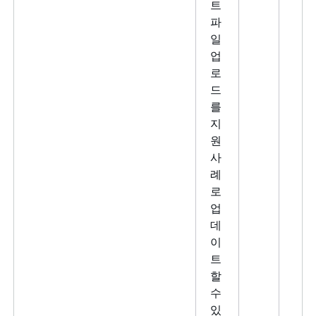
트
파
일
업
로
드
를
지
원
사
례
로
업
데
이
트
할
수
있