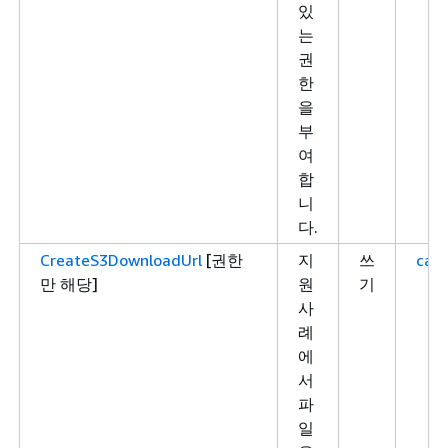
있
는
권
한
을
부
여
합
니
다.
CreateS3DownloadUrl
[권한
지
쓰
case
만 해당]
원
기
사
례
에
서
파
일