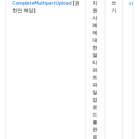
CompleteMultipartUpload
[권
지
쓰
case
한만 해당]
원
기
사
례
에
대
한
멀
티
파
트
파
일
업
로
드
를
완
료