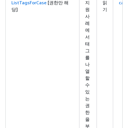
ListTagsForCase
[권한만 해
지
읽
case
당]
원
기
사
례
에
서
태
그
를
나
열
할
수
있
는
권
한
을
부