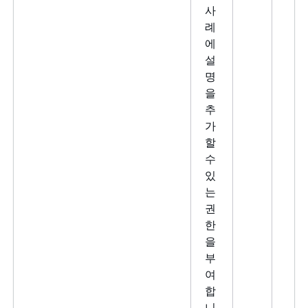
사
례
에
설
명
을
추
가
할
수
있
는
권
한
을
부
여
합
니