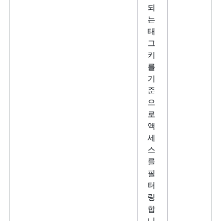
되
는
태
그
키
를
기
준
으
로
액
세
스
를
필
터
링
합
니