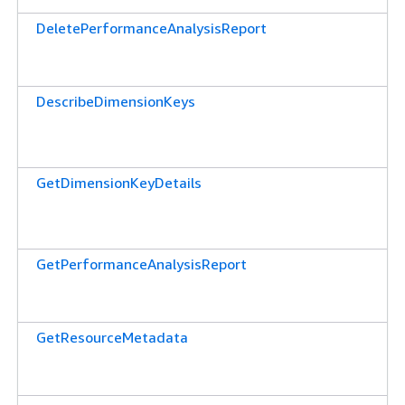
DeletePerformanceAnalysisReport
DescribeDimensionKeys
GetDimensionKeyDetails
GetPerformanceAnalysisReport
GetResourceMetadata