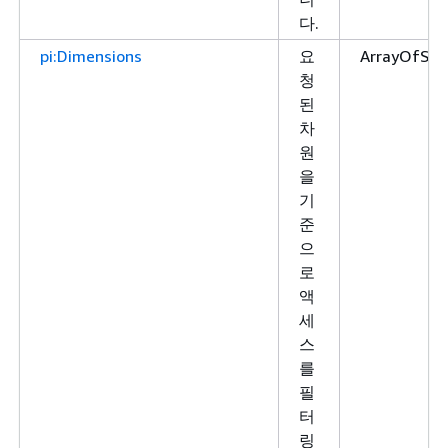
다.
pi:Dimensions
요
ArrayOfStr
청
된
차
원
을
기
준
으
로
액
세
스
를
필
터
링