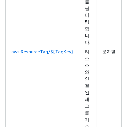
를
필
터
링
합
니
다.
aws:ResourceTag/${TagKey}
리
문자열
소
스
와
연
결
된
태
그
를
기
준