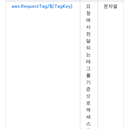
aws:RequestTag/${TagKey}
요
문자열
청
에
서
전
달
되
는
태
그
를
기
준
으
로
액
세
스