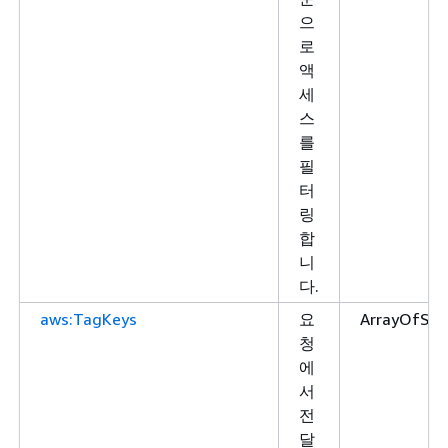
으
로
액
세
스
를
필
터
링
합
니
다.
aws:TagKeys
요
ArrayOfStr
청
에
서
전
달