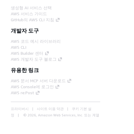
생성형 AI 서비스 선택
AWS 서비스 가이드
GitHub의 AWS CLI 지침
개발자 도구
AWS 코드 예시 라이브러리
AWS CLI
AWS Builder 센터
AWS 개발자 도구 블로그
유용한 링크
AWS 문서 MCP 서버 다운로드
AWS Console에 로그인
AWS re:Post
프라이버시
사이트 이용 약관
쿠키 기본 설
정
© 2026, Amazon Web Services, Inc. 또는 계열
사. All rights reserved.
한국어