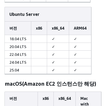
Ubuntu Server
버전
x86
x86_64
ARM64
18.04 LTS
✓
✓
20.04 LTS
✓
✓
22.04 LTS
✓
✓
24.04 LTS
✓
✓
25.04
✓
✓
macOS(Amazon EC2 인스턴스만 해당)
버전
x86
x86_64
Mac
with