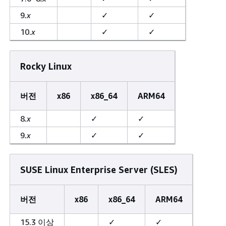
9
.x
✓
✓
10.
x
✓
✓
Rocky Linux
버전
x86
x86_64
ARM64
8
.x
✓
✓
9
.x
✓
✓
SUSE Linux Enterprise Server (SLES)
버전
x86
x86_64
ARM64
15.3 이상
✓
✓