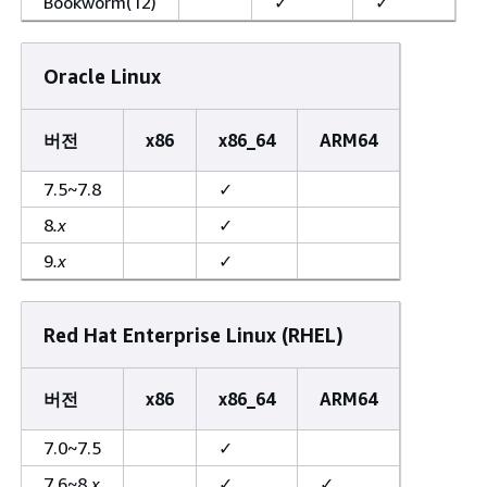
Bookworm(12)
✓
✓
Oracle Linux
버전
x86
x86_64
ARM64
7.5~7.8
✓
8
.x
✓
9
.x
✓
Red Hat Enterprise Linux (RHEL)
버전
x86
x86_64
ARM64
7.0~7.5
✓
7.6~8
.x
✓
✓