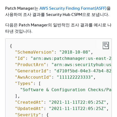
Patch Manager는
AWS Security Finding Format(ASFF)
을
사용하여 조사 결과를 Security Hub CSPM으로 보냅니다.
다음은 Patch Manager의 일반적인 조사 결과를 예시로 나
타낸 것입니다.
{
"SchemaVersion"
: 
"2018-10-08"
,

"Id"
: 
"arn:aws:patchmanager:us-east-2:1
"ProductArn"
: 
"arn:aws:securityhub:us-e
"GeneratorId"
: 
"d710f5bd-04e3-47b4-82f6
"AwsAccountId"
: 
"111122223333"
,

"Types"
: [

"Software & Configuration Checks/Patc
  ],

"CreatedAt"
: 
"2021-11-11T22:05:25Z"
,

"UpdatedAt"
: 
"2021-11-11T22:05:25Z"
,

"Severity"
: 
{