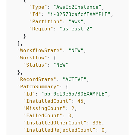
"Type"
: 
"AwsEc2Instance"
,

"Id"
: 
"i-02573cafcfEXAMPLE"
,

"Partition"
: 
"aws"
,

"Region"
: 
"us-east-2"
    }

  ],

"WorkflowState"
: 
"NEW"
,

"Workflow"
: 
{
"Status"
: 
"NEW"
  },

"RecordState"
: 
"ACTIVE"
,

"PatchSummary"
: 
{
"Id"
: 
"pb-0c10e65780EXAMPLE"
,

"InstalledCount"
: 
45
,

"MissingCount"
: 
2
,

"FailedCount"
: 
0
,

"InstalledOtherCount"
: 
396
,

"InstalledRejectedCount"
: 
0
,
