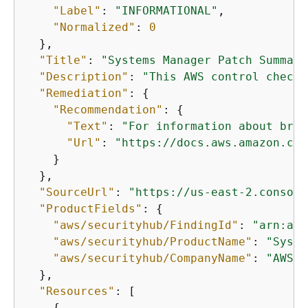
"Label"
: 
"INFORMATIONAL"
,

"Normalized"
: 
0
  },

"Title"
: 
"Systems Manager Patch Summary
"Description"
: 
"This AWS control checks
"Remediation"
: 
{
"Recommendation"
: 
{
"Text"
: 
"For information about brin
"Url"
: 
"https://docs.aws.amazon.com
    }

  },

"SourceUrl"
: 
"https://us-east-2.console
"ProductFields"
: 
{
"aws/securityhub/FindingId"
: 
"arn:aws
"aws/securityhub/ProductName"
: 
"Syste
"aws/securityhub/CompanyName"
: 
"AWS"
  },

"Resources"
: [

{