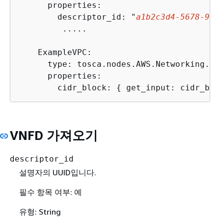
      properties:

        descriptor_id: "
a1b2c3d4-5678-90a
         .....

    ExampleVPC:

      type: tosca.nodes.AWS.Networking.VPC
      properties:

        cidr_block: 
{
 get_input: cidr_blo
VNFD 가져오기
descriptor_id
설명자의 UUID입니다.
필수 항목 여부: 예
유형: String