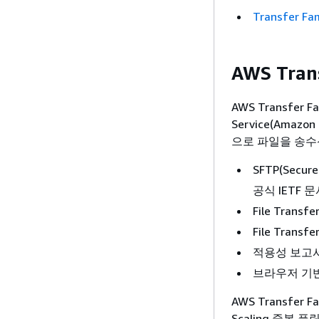
Transfer Fa
AWS Tran
AWS Transfer
Service(Amazo
으로 파일을 송수
SFTP(Secure 
공식 IETF 
File Trans
File Trans
적용성 보고서 
브라우저 기
AWS Transfe
Scaling 중복