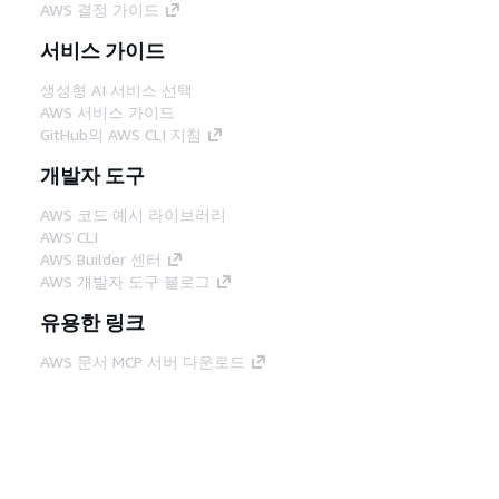
AWS 결정 가이드
서비스 가이드
생성형 AI 서비스 선택
AWS 서비스 가이드
GitHub의 AWS CLI 지침
개발자 도구
AWS 코드 예시 라이브러리
AWS CLI
AWS Builder 센터
AWS 개발자 도구 블로그
유용한 링크
AWS 문서 MCP 서버 다운로드
AWS Console에 로그인
AWS re:Post
프라이버시
사이트 이용 약관
쿠키 기본 설
정
© 2026, Amazon Web Services, Inc. 또는 계열