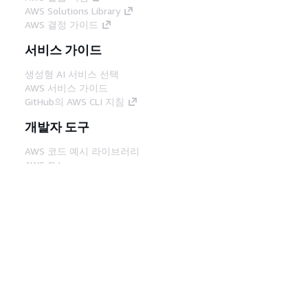
AWS Solutions Library
AWS 결정 가이드
서비스 가이드
생성형 AI 서비스 선택
AWS 서비스 가이드
GitHub의 AWS CLI 지침
개발자 도구
AWS 코드 예시 라이브러리
AWS CLI
AWS Builder 센터
AWS 개발자 도구 블로그
유용한 링크
AWS 문서 MCP 서버 다운로드
AWS Console에 로그인
AWS re:Post
프라이버시
사이트 이용 약관
쿠키 기본 설