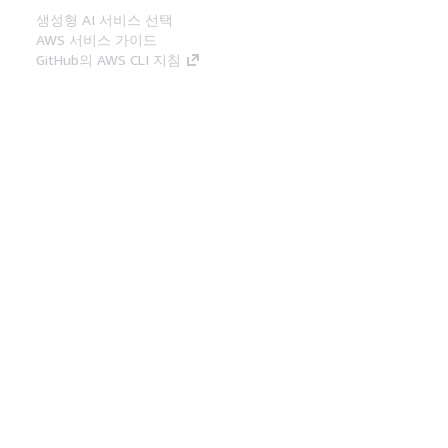
생성형 AI 서비스 선택
AWS 서비스 가이드
GitHub의 AWS CLI 지침
개발자 도구
AWS 코드 예시 라이브러리
AWS CLI
AWS Builder 센터
AWS 개발자 도구 블로그
유용한 링크
AWS 문서 MCP 서버 다운로드
AWS Console에 로그인
AWS re:Post
프라이버시
사이트 이용 약관
쿠키 기본 설
정
© 2026, Amazon Web Services, Inc. 또는 계열
사. All rights reserved.
한국어