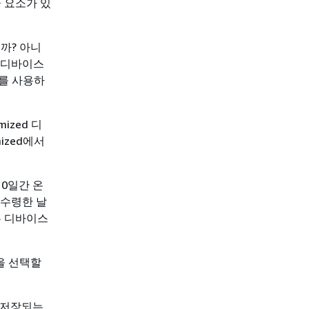
금 요소가 있
까? 아니
 디바이스
ed를 사용하
imized 디
mized에서
10일간 온
 수령한 날
는 디바이스
을 선택할
 저장되는