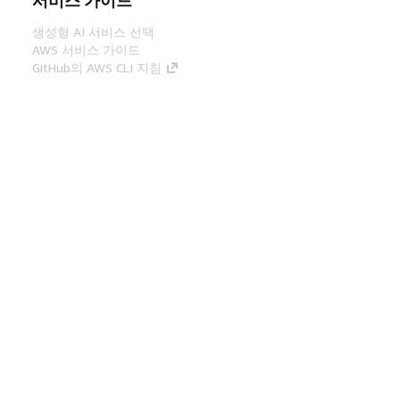
생성형 AI 서비스 선택
AWS 서비스 가이드
GitHub의 AWS CLI 지침
개발자 도구
AWS 코드 예시 라이브러리
AWS CLI
AWS Builder 센터
AWS 개발자 도구 블로그
유용한 링크
AWS 문서 MCP 서버 다운로드
AWS Console에 로그인
AWS re:Post
프라이버시
사이트 이용 약관
쿠키 기본 설
정
© 2026, Amazon Web Services, Inc. 또는 계열
사. All rights reserved.