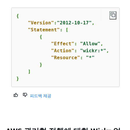
{
"Version"
:
"2012-10-17"
,

"Statement"
: [

{
"Effect"
: 
"Allow"
,

"Action"
: 
"wickr:*"
,

"Resource"
: 
"*"
        }

    ]

}
피드백 제공