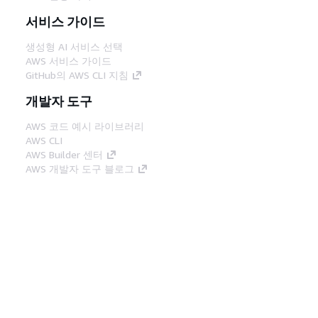
서비스 가이드
생성형 AI 서비스 선택
AWS 서비스 가이드
GitHub의 AWS CLI 지침
개발자 도구
AWS 코드 예시 라이브러리
AWS CLI
AWS Builder 센터
AWS 개발자 도구 블로그
유용한 링크
AWS 문서 MCP 서버 다운로드
AWS Console에 로그인
AWS re:Post
프라이버시
사이트 이용 약관
쿠키 기본 설
정
© 2026, Amazon Web Services, Inc. 또는 계열
사. All rights reserved.