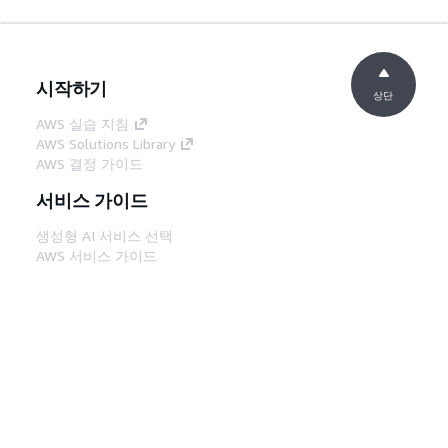
시작하기
상단
AWS 실습 지침
AWS Solutions Library
AWS 결정 가이드
서비스 가이드
생성형 AI 서비스 선택
AWS 서비스 가이드
GitHub의 AWS CLI 지침
개발자 도구
AWS 코드 예시 라이브러리
AWS CLI
AWS Builder 센터
AWS 개발자 도구 블로그
유용한 링크