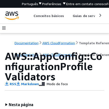
Português
Preferências
Entre em contato conosco
F
Conceitos básicos
Guias de serviço
Documentation
AWS CloudFormation
Template Refere
AWS::AppConfig::Co
Documentation
AWS CloudFormation
Template Refere
nfigurationProfile
Validators
RSS
Markdown
Modo de foco
Nesta página