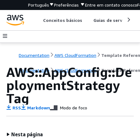
Português
Preferências
Entre em contato conosco
F
Conceitos básicos
Guias de serviço
Documentation
AWS CloudFormation
Template Refere
AWS::AppConfig::De
Documentation
AWS CloudFormation
Template Refere
ploymentStrategy
Tag
RSS
Markdown
Modo de foco
Nesta página