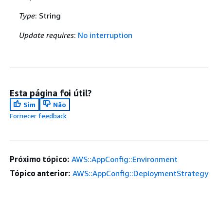
Type
: String
Update requires
:
No interruption
Esta página foi útil?
Sim
Não
Fornecer feedback
Próximo tópico:
AWS::AppConfig::Environment
Tópico anterior:
AWS::AppConfig::DeploymentStrategy