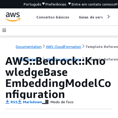
Português
Preferências
Entre em contato conosco
F
Conceitos básicos
Guias de serviço
Documentation
AWS CloudFormation
Template Refere
AWS::Bedrock::Kno
Documentation
AWS CloudFormation
Template Refere
wledgeBase
EmbeddingModelCo
nfiguration
RSS
Markdown
Modo de foco