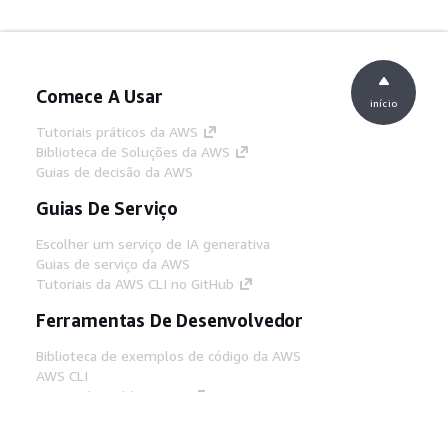
Comece A Usar
início
Tutoriais práticos da AWS
Biblioteca de Soluções da AWS
Guias de decisão da AWS
Guias De Serviço
Escolher um serviço de IA generativa
Guias de serviço da AWS
Tutoriais da AWS CLI no GitHub
Ferramentas De Desenvolvedor
Biblioteca de exemplos de código da AWS
AWS CLI
Centro de Builders AWS
Blog de ferramentas para desenvolvedores da
AWS