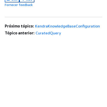
Fornecer feedback
Próximo tópico:
KendraKnowledgeBaseConfiguration
Tópico anterior:
CuratedQuery