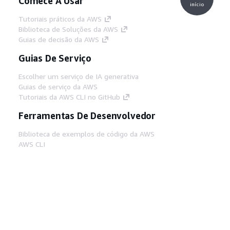
Comece A Usar
início
Tutoriais práticos da AWS
Biblioteca de Soluções da AWS
Guias de decisão da AWS
Guias De Serviço
Escolher um serviço de IA generativa
Guias de serviço da AWS
Tutoriais da AWS CLI no GitHub
Ferramentas De Desenvolvedor
Biblioteca de exemplos de código da AWS
AWS CLI
Centro de Builders AWS
Blog de ferramentas para desenvolvedores da
AWS
Links Úteis
Baixar servidor MCP de documentos da AWS
Faça login no Console da AWS