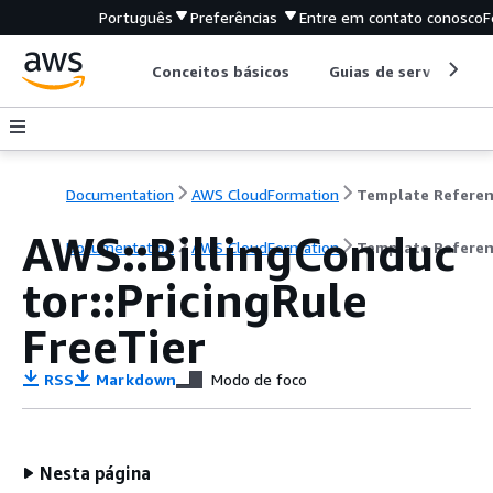
Português
Preferências
Entre em contato conosco
F
Conceitos básicos
Guias de serviço
Documentation
AWS CloudFormation
Template Refere
AWS::BillingConduc
Documentation
AWS CloudFormation
Template Refere
tor::PricingRule
FreeTier
RSS
Markdown
Modo de foco
Nesta página