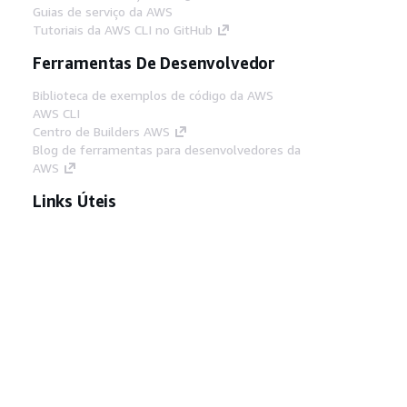
Guias de serviço da AWS
Tutoriais da AWS CLI no GitHub
Ferramentas De Desenvolvedor
Biblioteca de exemplos de código da AWS
AWS CLI
Centro de Builders AWS
Blog de ferramentas para desenvolvedores da
AWS
Links Úteis
Baixar servidor MCP de documentos da AWS
Faça login no Console da AWS
AWS re:Post
Privacidade
Termos do site
Preferências de
cookies
© 2026, Amazon Web Services, Inc. ou
suas afiliadas. Todos os direitos reservados.
Português