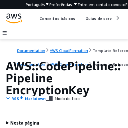
Português
Preferências
Entre em contato conosco
F
Conceitos básicos
Guias de serviço
Documentation
AWS CloudFormation
Template Refere
AWS::CodePipeline::
Documentation
AWS CloudFormation
Template Refere
Pipeline
EncryptionKey
RSS
Markdown
Modo de foco
Nesta página