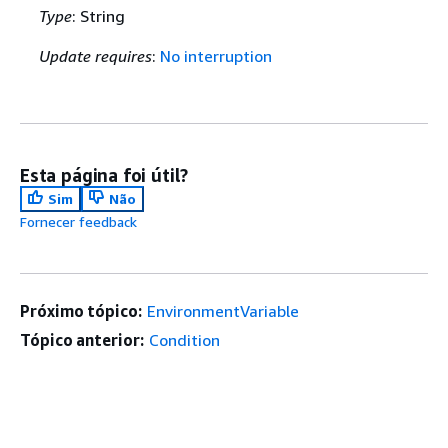
Type
: String
Update requires
:
No interruption
Esta página foi útil?
Sim
Não
Fornecer feedback
Próximo tópico:
EnvironmentVariable
Tópico anterior:
Condition