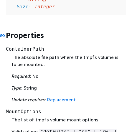
Size
:
Integer
Properties
ContainerPath
The absolute file path where the tmpfs volume is
to be mounted.
Required
: No
Type
: String
Update requires
:
Replacement
MountOptions
The list of tmpfs volume mount options.
Valid values:
"defaults" | "ro" | "rw" |