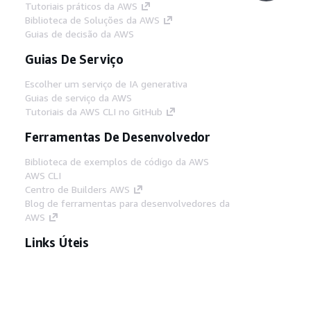
Tutoriais práticos da AWS
Biblioteca de Soluções da AWS
Guias de decisão da AWS
Guias De Serviço
Escolher um serviço de IA generativa
Guias de serviço da AWS
Tutoriais da AWS CLI no GitHub
Ferramentas De Desenvolvedor
Biblioteca de exemplos de código da AWS
AWS CLI
Centro de Builders AWS
Blog de ferramentas para desenvolvedores da
AWS
Links Úteis
Baixar servidor MCP de documentos da AWS
Faça login no Console da AWS
AWS re:Post