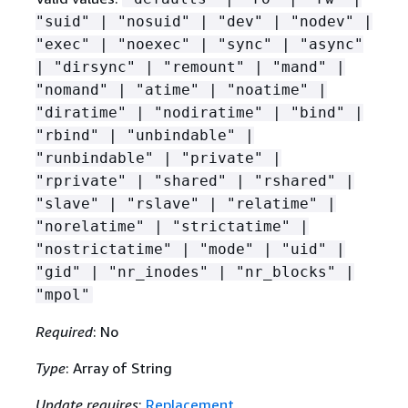
"suid" | "nosuid" | "dev" | "nodev" |
"exec" | "noexec" | "sync" | "async"
| "dirsync" | "remount" | "mand" |
"nomand" | "atime" | "noatime" |
"diratime" | "nodiratime" | "bind" |
"rbind" | "unbindable" |
"runbindable" | "private" |
"rprivate" | "shared" | "rshared" |
"slave" | "rslave" | "relatime" |
"norelatime" | "strictatime" |
"nostrictatime" | "mode" | "uid" |
"gid" | "nr_inodes" | "nr_blocks" |
"mpol"
Required
: No
Type
: Array of String
Update requires
:
Replacement