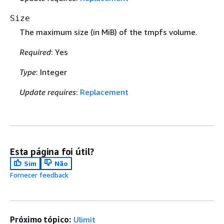
Size
The maximum size (in MiB) of the tmpfs volume.
Required
: Yes
Type
: Integer
Update requires
:
Replacement
Esta página foi útil?
Sim
Não
Fornecer feedback
Próximo tópico:
Ulimit