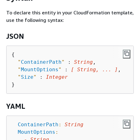
To declare this entity in your CloudFormation template,
use the following syntax:
JSON
{
"
ContainerPath
"
 : 
String
,

"
MountOptions
"
 : 
[ String, ... ]
,

"
Size
"
 : 
Integer
YAML
ContainerPath
:
String
MountOptions
:
-
String