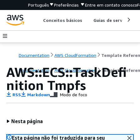
Português
Preferências
Entre em contato conosco
F
Conceitos básicos
Guias de serviço
Documentation
AWS CloudFormation
Template Refere
AWS::ECS::TaskDefi
Documentation
AWS CloudFormation
Template Refere
nition Tmpfs
RSS
Markdown
Modo de foco
Nesta página
Esta página não foi traduzida para seu