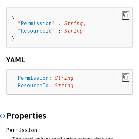
{
"
Permission
"
 : 
String
,

"
ResourceId
"
 : 
String
YAML
Permission
:
String
ResourceId
:
String
Properties
Permission
The read-only or read-write access that the