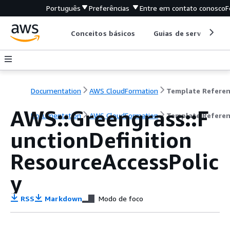
Português
Preferências
Entre em contato conosco
F
Conceitos básicos
Guias de serviço
Documentation
AWS CloudFormation
Template Refere
AWS::Greengrass::F
Documentation
AWS CloudFormation
Template Refere
unctionDefinition
ResourceAccessPolic
y
RSS
Markdown
Modo de foco