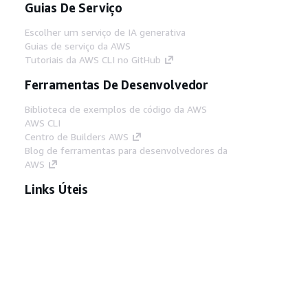
Guias De Serviço
Escolher um serviço de IA generativa
Guias de serviço da AWS
Tutoriais da AWS CLI no GitHub
Ferramentas De Desenvolvedor
Biblioteca de exemplos de código da AWS
AWS CLI
Centro de Builders AWS
Blog de ferramentas para desenvolvedores da
AWS
Links Úteis
Baixar servidor MCP de documentos da AWS
Faça login no Console da AWS
AWS re:Post
Privacidade
Termos do site
Preferências de
cookies
© 2026, Amazon Web Services, Inc. ou
suas afiliadas. Todos os direitos reservados.