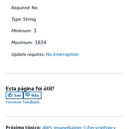
Required
: No
Type
: String
Minimum
:
1
Maximum
:
1024
Update requires
:
No interruption
Esta página foi útil?
Sim
Não
Fornecer feedback
Próximo tópico:
AWS::ImageBuilder::LifecyclePolicy