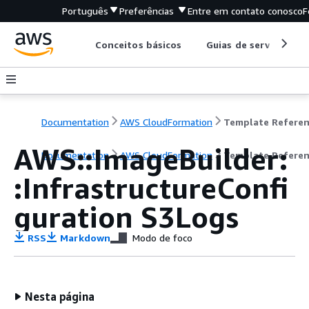
Português
Preferências
Entre em contato conosco
F
Conceitos básicos
Guias de serviço
Documentation
AWS CloudFormation
Template Refere
AWS::ImageBuilder:
Documentation
AWS CloudFormation
Template Refere
:InfrastructureConfi
guration S3Logs
RSS
Markdown
Modo de foco
Nesta página