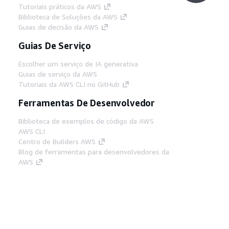
Tutoriais práticos da AWS
Biblioteca de Soluções da AWS
Guias de decisão da AWS
Guias De Serviço
Escolher um serviço de IA generativa
Guias de serviço da AWS
Tutoriais da AWS CLI no GitHub
Ferramentas De Desenvolvedor
Biblioteca de exemplos de código da AWS
AWS CLI
Centro de Builders AWS
Blog de ferramentas para desenvolvedores da
AWS
Links Úteis
Baixar servidor MCP de documentos da AWS
Faça login no Console da AWS
AWS re:Post