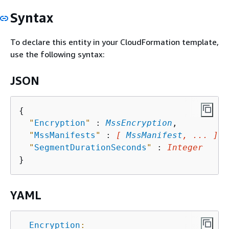
Syntax
To declare this entity in your CloudFormation template,
use the following syntax:
JSON
{
"
Encryption
"
 : 
MssEncryption
,

"
MssManifests
"
 : 
[ 
MssManifest
, ... ]
,

"
SegmentDurationSeconds
"
 : 
Integer
YAML
Encryption
: