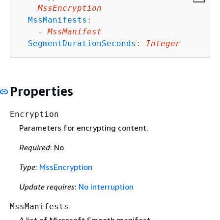
MssEncryption
MssManifests
:
-
MssManifest
SegmentDurationSeconds
:
Integer
Properties
Encryption
Parameters for encrypting content.
Required
: No
Type
:
MssEncryption
Update requires
:
No interruption
MssManifests