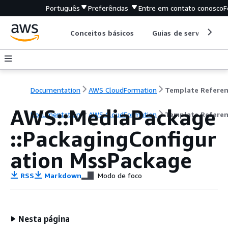
Português
Preferências
Entre em contato conosco
F
Conceitos básicos
Guias de serviço
Documentation
AWS CloudFormation
Template Refere
AWS::MediaPackage
Documentation
AWS CloudFormation
Template Refere
::PackagingConfigur
ation MssPackage
RSS
Markdown
Modo de foco
Nesta página