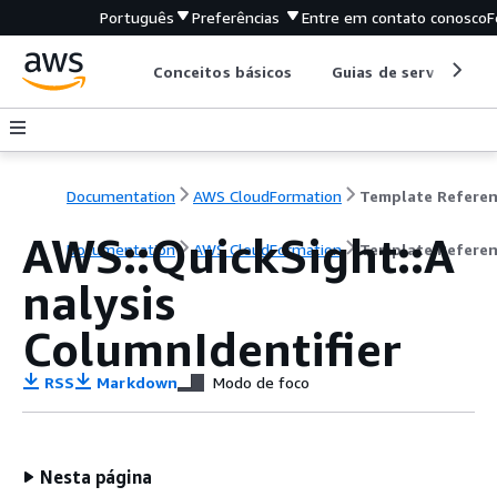
Português
Preferências
Entre em contato conosco
F
Conceitos básicos
Guias de serviço
Documentation
AWS CloudFormation
Template Refere
AWS::QuickSight::A
Documentation
AWS CloudFormation
Template Refere
nalysis
ColumnIdentifier
RSS
Markdown
Modo de foco
Nesta página