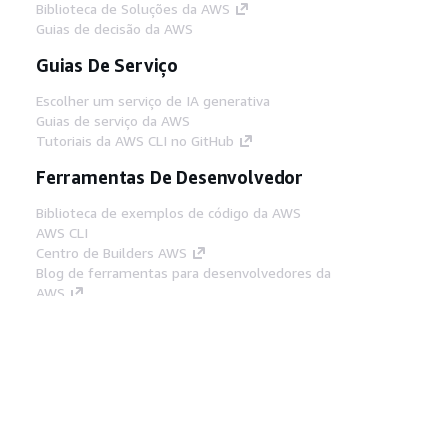
Biblioteca de Soluções da AWS
Guias de decisão da AWS
Guias De Serviço
Escolher um serviço de IA generativa
Guias de serviço da AWS
Tutoriais da AWS CLI no GitHub
Ferramentas De Desenvolvedor
Biblioteca de exemplos de código da AWS
AWS CLI
Centro de Builders AWS
Blog de ferramentas para desenvolvedores da
AWS
Links Úteis
Baixar servidor MCP de documentos da AWS
Faça login no Console da AWS
AWS re:Post