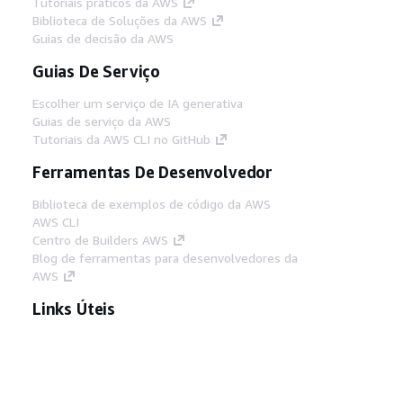
Tutoriais práticos da AWS
Biblioteca de Soluções da AWS
Guias de decisão da AWS
Guias De Serviço
Escolher um serviço de IA generativa
Guias de serviço da AWS
Tutoriais da AWS CLI no GitHub
Ferramentas De Desenvolvedor
Biblioteca de exemplos de código da AWS
AWS CLI
Centro de Builders AWS
Blog de ferramentas para desenvolvedores da
AWS
Links Úteis
Baixar servidor MCP de documentos da AWS
Faça login no Console da AWS
AWS re:Post