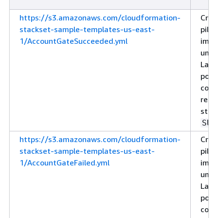
https://s3.amazonaws.com/cloudformation-
Cria
stackset-sample-templates-us-east-
pilh
1/AccountGateSucceeded.yml
impl
uma 
Lam
port
cont
reto
stat
SUC
https://s3.amazonaws.com/cloudformation-
Cria
stackset-sample-templates-us-east-
pilh
1/AccountGateFailed.yml
impl
uma 
Lam
port
cont