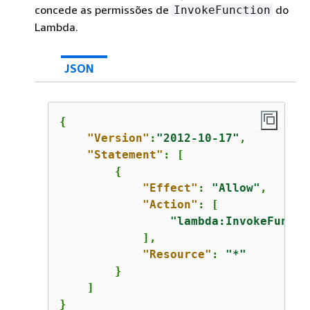
concede as permissões de
do
InvokeFunction
Lambda.
JSON
{
"Version"
:
"2012-10-17"
,

"Statement"
: [

{
"Effect"
: 
"Allow"
,

"Action"
: [

"lambda:InvokeFuncti
            ],

"Resource"
: 
"*"
        }

    ]

}