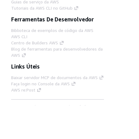
Guias de serviço da AWS
Tutoriais da AWS CLI no GitHub
Ferramentas De Desenvolvedor
Biblioteca de exemplos de código da AWS
AWS CLI
Centro de Builders AWS
Blog de ferramentas para desenvolvedores da
AWS
Links Úteis
Baixar servidor MCP de documentos da AWS
Faça login no Console da AWS
AWS re:Post
Privacidade
Termos do site
Preferências de
cookies
© 2026, Amazon Web Services, Inc. ou
suas afiliadas. Todos os direitos reservados.
Português