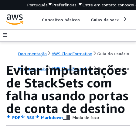
Português
Preferências
Entre em contato conosco
F
Conceitos básicos
Guias de serviço
Documentação
AWS CloudFormation
Guia do usuário
Evitar implantações
Documentação
AWS CloudFormation
Guia do usuário
de StackSets com
falha usando portas
de conta de destino
PDF
RSS
Markdown
Modo de foco