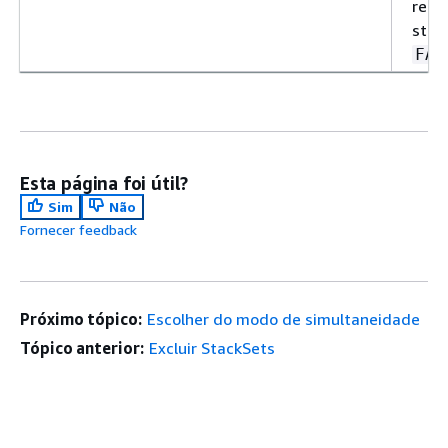
reto
stat
FAI
Esta página foi útil?
Sim
Não
Fornecer feedback
Próximo tópico:
Escolher do modo de simultaneidade
Tópico anterior:
Excluir StackSets