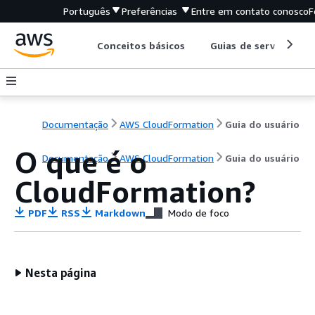
Português
Preferências
Entre em contato conosco
F
Conceitos básicos
Guias de serviço
Documentação
AWS CloudFormation
Guia do usuário
O que é o
Documentação
AWS CloudFormation
Guia do usuário
CloudFormation?
PDF
RSS
Markdown
Modo de foco
Nesta página