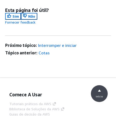
Esta página foi útil?
Sim
Não
Fornecer feedback
Próximo tópico:
Interromper e iniciar
Tópico anterior:
Cotas
Comece A Usar
início
Tutoriais práticos da AWS
Biblioteca de Soluções da AWS
Guias de decisão da AWS