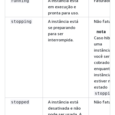
A instância está
Faturado
running
em execução e
pronta para uso.
A instância está
Não fatur
stopping
se preparando
nota
para ser
Caso hiber
interrompida.
uma
instância,
você será
cobrado
enquanto 
instância
estiver no
estado
stoppin
A instância está
Não fatur
stopped
desativada e não
pode ser usada. A