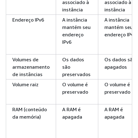
associado à
associado à
instância
instância
Endereço IPv6
A instância
A instância
mantém seu
mantém seu
endereço
endereço IPv6
IPv6
Volumes de
Os dados
Os dados são
armazenamento
são
apagados
de instâncias
preservados
Volume raiz
O volume é
O volume é
preservado
preservado
RAM (conteúdo
A RAM é
A RAM é
da memória)
apagada
apagada