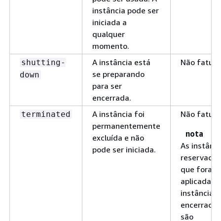
instância pode ser
iniciada a
qualquer
momento.
A instância está
Não fatur
shutting-
se preparando
down
para ser
encerrada.
A instância foi
Não fatur
terminated
permanentemente
nota
excluída e não
As instânc
pode ser iniciada.
reservada
que foram
aplicadas 
instâncias
encerrada
são