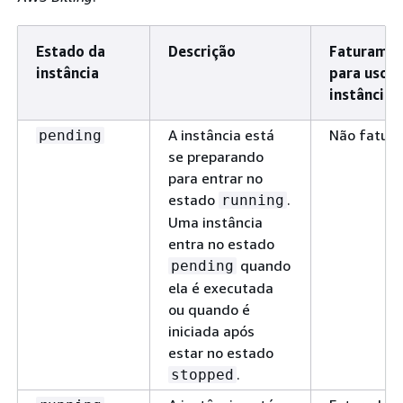
Estado da
Descrição
Faturame
instância
para uso d
instância
A instância está
Não fatur
pending
se preparando
para entrar no
estado
.
running
Uma instância
entra no estado
quando
pending
ela é executada
ou quando é
iniciada após
estar no estado
.
stopped