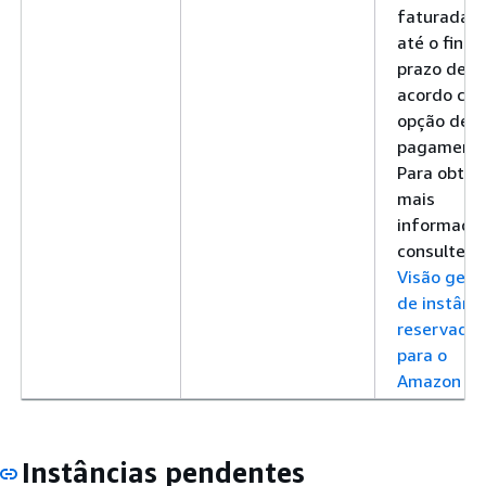
faturadas
até o final
prazo de
acordo co
opção de
pagamento
Para obter
mais
informaçõe
consulte .
Visão geral
de instânc
reservada
para o
Amazon EC
Instâncias pendentes