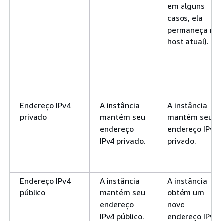
em alguns
casos, ela
permaneça no
host atual).
Endereço IPv4
A instância
A instância
privado
mantém seu
mantém seu
endereço
endereço IPv4
IPv4 privado.
privado.
Endereço IPv4
A instância
A instância
público
mantém seu
obtém um
endereço
novo
IPv4 público.
endereço IPv4