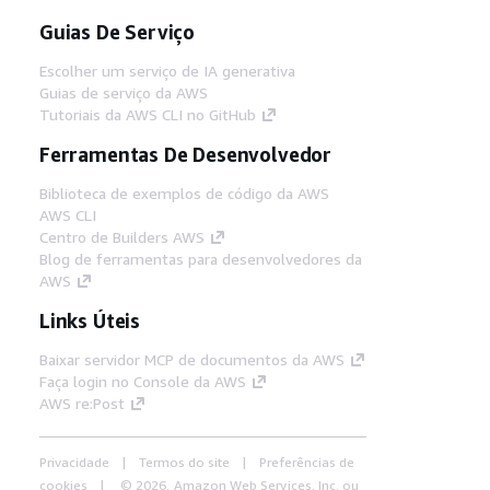
Guias De Serviço
Escolher um serviço de IA generativa
Guias de serviço da AWS
Tutoriais da AWS CLI no GitHub
Ferramentas De Desenvolvedor
Biblioteca de exemplos de código da AWS
AWS CLI
Centro de Builders AWS
Blog de ferramentas para desenvolvedores da
AWS
Links Úteis
Baixar servidor MCP de documentos da AWS
Faça login no Console da AWS
AWS re:Post
Privacidade
Termos do site
Preferências de
cookies
© 2026, Amazon Web Services, Inc. ou