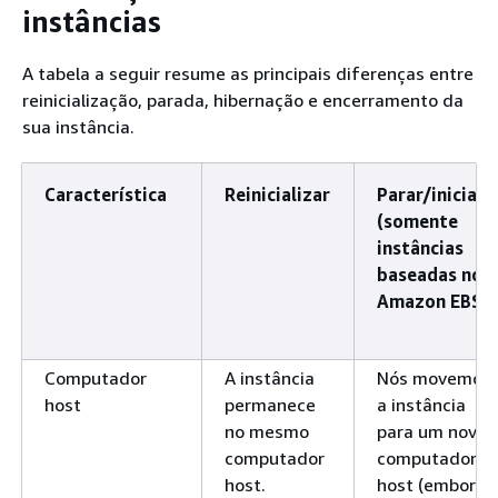
instâncias
A tabela a seguir resume as principais diferenças entre
reinicialização, parada, hibernação e encerramento da
sua instância.
Característica
Reinicializar
Parar/iniciar
(somente
instâncias
baseadas no
Amazon EBS)
Computador
A instância
Nós movemos
host
permanece
a instância
no mesmo
para um novo
computador
computador
host.
host (embora