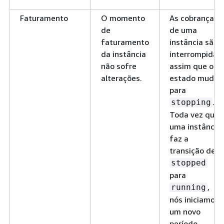
Faturamento
O momento
As cobranças
de
de uma
faturamento
instância são
da instância
interrompidas
não sofre
assim que o
alterações.
estado mudar
para
.
stopping
Toda vez que
uma instância
faz a
transição de
stopped
para
,
running
nós iniciamos
um novo
período,