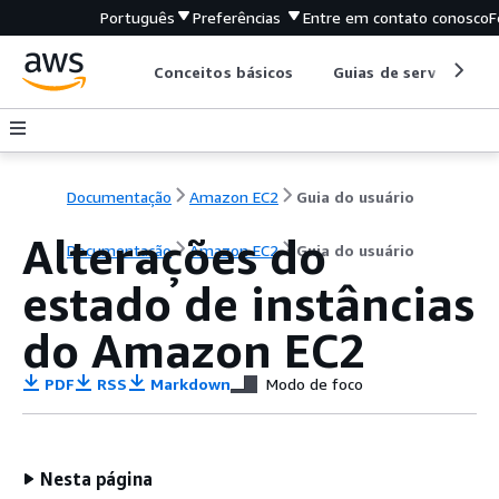
Português
Preferências
Entre em contato conosco
F
Conceitos básicos
Guias de serviço
Documentação
Amazon EC2
Guia do usuário
Alterações do
Documentação
Amazon EC2
Guia do usuário
estado de instâncias
do Amazon EC2
PDF
RSS
Markdown
Modo de foco
Nesta página