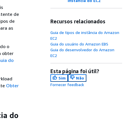
instância do EC2
is
stente de
ipos de
Recursos relacionados
para as
Guia de tipos de instância do Amazon
EC2
Guia do usuário do Amazon EBS
ndo o
Guia do desenvolvedor do Amazon
 obter
EC2
uia do
Esta página foi útil?
Sim
Não
rkload
Fornecer feedback
lte
Obter
cia do