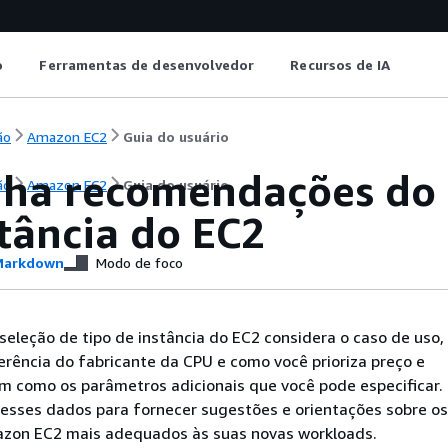
o
Ferramentas de desenvolvedor
Recursos de IA
ão
Amazon EC2
Guia do usuário
ha recomendações do l
ão
Amazon EC2
Guia do usuário
tância do EC2
arkdown
Modo de foco
seleção de tipo de instância do EC2 considera o caso de uso, 
erência do fabricante da CPU e como você prioriza preço e
 como os parâmetros adicionais que você pode especificar.
 esses dados para fornecer sugestões e orientações sobre os
azon EC2 mais adequados às suas novas workloads.