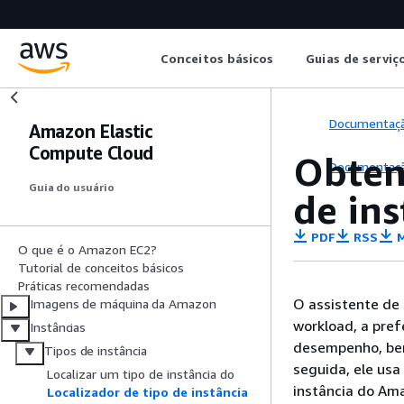
Conceitos básicos
Guias de serviç
Documentaç
Amazon Elastic
Compute Cloud
Obten
Documentaç
Guia do usuário
de ins
PDF
RSS
M
O que é o Amazon EC2?
Tutorial de conceitos básicos
Práticas recomendadas
O assistente de 
Imagens de máquina da Amazon
workload, a pref
Instâncias
desempenho, bem
Tipos de instância
seguida, ele usa
Localizar um tipo de instância do
instância do Am
Localizador de tipo de instância