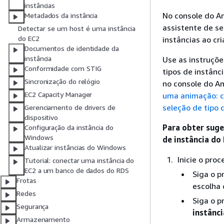
instâncias
No console do Am
Metadados da instância
assistente de se
Detectar se um host é uma instância
do EC2
instâncias ao c
Documentos de identidade da
instância
Use as instruçõe
Conformidade com STIG
tipos de instânc
Sincronização do relógio
no console do A
EC2 Capacity Manager
uma animação: c
seleção de tipo 
Gerenciamento de drivers de
dispositivo
Para obter suge
Configuração da instância do
Windows
de instância do
Atualizar instâncias do Windows
Inicie o pro
Tutorial: conectar uma instância do
EC2 a um banco de dados do RDS
Siga o 
Frotas
escolha 
Redes
Siga o 
Segurança
instânci
Armazenamento