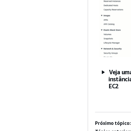
Veja um
instânci
EC2
Próximo tópico: