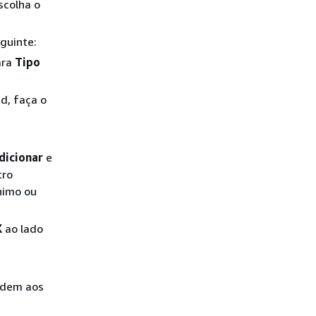
scolha o
eguinte:
ara
Tipo
d, faça o
dicionar
e
tro
ínimo ou
X
ao lado
ndem aos