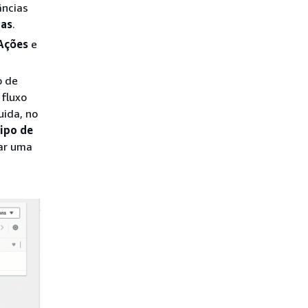
âncias
ias
.
Ações
e
o de
 fluxo
uida, no
ipo de
iar uma