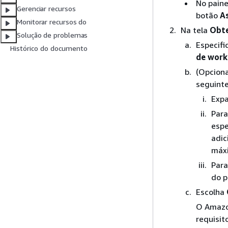
No paine
Gerenciar recursos
botão
As
Monitorar recursos do
Na tela
Obte
Solução de problemas
Especifi
Histórico do documento
de work
(Opciona
seguinte
Exp
Para
espe
adic
máxi
Para
do p
Escolha
O Amazo
requisit