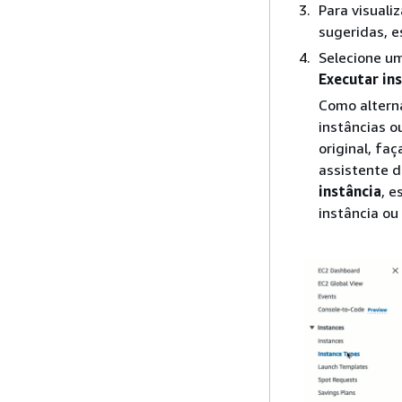
Para visuali
sugeridas, 
Selecione um
Executar in
Como alterna
instâncias o
original, fa
assistente d
instância
, e
instância ou