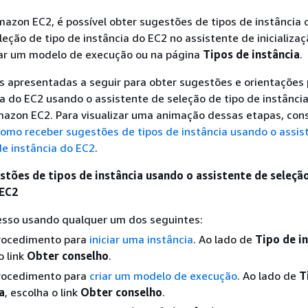
azon EC2, é possível obter sugestões de tipos de instância 
leção de tipo de instância do EC2 no assistente de inicializa
riar um modelo de execução ou na página
Tipos de instância
.
s apresentadas a seguir para obter sugestões e orientações 
ia do EC2 usando o assistente de seleção de tipo de instânci
mazon EC2. Para visualizar uma animação dessas etapas, con
omo receber sugestões de tipos de instância usando o assis
de instância do EC2
.
stões de tipos de instância usando o assistente de seleçã
 EC2
cesso usando qualquer um dos seguintes:
procedimento para
iniciar uma instância
. Ao lado de
Tipo de i
o link
Obter conselho
.
procedimento para
criar um modelo de execução
. Ao lado de
T
a
, escolha o link
Obter conselho
.