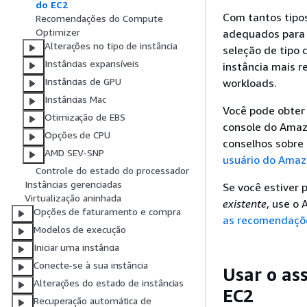
do EC2
Com tantos tipos
Recomendações do Compute
Optimizer
adequados para 
Alterações no tipo de instância
seleção de tipo 
Instâncias expansíveis
instância mais r
Instâncias de GPU
workloads.
Instâncias Mac
Você pode obter 
Otimização de EBS
console do Amaz
Opções de CPU
conselhos sobre 
AMD SEV-SNP
usuário do Amaz
Controle do estado do processador
Instâncias gerenciadas
Se você estiver
Virtualização aninhada
existente
, use o
Opções de faturamento e compra
as recomendaçõe
Modelos de execução
Iniciar uma instância
Conecte-se à sua instância
Usar o ass
Alterações do estado de instâncias
EC2
Recuperação automática de