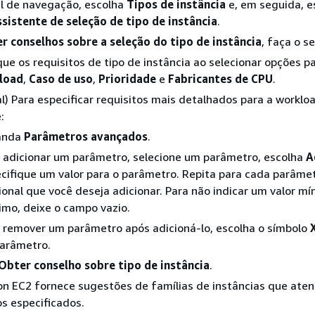
l de navegação, escolha
Tipos de instância
e, em seguida, e
sistente de seleção de tipo de instância
.
r conselhos sobre a seleção do tipo de instância
, faça o s
que os requisitos de tipo de instância ao selecionar opções p
load
,
Caso de uso
,
Prioridade
e
Fabricantes de CPU
.
l) Para especificar requisitos mais detalhados para a workloa
:
anda
Parâmetros avançados
.
 adicionar um parâmetro, selecione um parâmetro, escolha
A
cifique um valor para o parâmetro. Repita para cada parâme
ional que você deseja adicionar. Para não indicar um valor m
mo, deixe o campo vazio.
 remover um parâmetro após adicioná-lo, escolha o símbolo
arâmetro.
Obter conselho sobre tipo de instância
.
n EC2 fornece sugestões de famílias de instâncias que ate
os especificados.