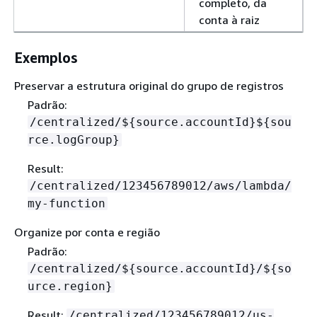
completo, da
conta à raiz
Exemplos
Preservar a estrutura original do grupo de registros
Padrão:
/centralized/$
{
source.accountId}$
{
sou
rce.logGroup}
Result:
/centralized/123456789012/aws/lambda/
my-function
Organize por conta e região
Padrão:
/centralized/$
{
source.accountId}/$
{
so
urce.region}
Result:
/centralized/123456789012/us-