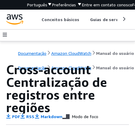
Português
Preferências
Entre em contato conosco
F
Conceitos básicos
Guias de serviço
Documentação
Amazon CloudWatch
Manual do usuário
Cross-account
Documentação
Amazon CloudWatch
Manual do usuário
Centralização de
registros entre
regiões
PDF
RSS
Markdown
Modo de foco