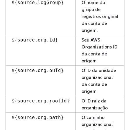
O nome do
$
{
source.logGroup}
grupo de
registros original
da conta de
origem.
Seu AWS
$
{
source.org.id}
Organizations ID
da conta de
origem.
O ID da unidade
$
{
source.org.ouId}
organizacional
da conta de
origem
O ID raiz da
$
{
source.org.rootId}
organização
O caminho
$
{
source.org.path}
organizacional