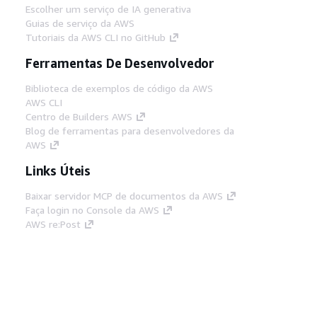
Escolher um serviço de IA generativa
Guias de serviço da AWS
Tutoriais da AWS CLI no GitHub
Ferramentas De Desenvolvedor
Biblioteca de exemplos de código da AWS
AWS CLI
Centro de Builders AWS
Blog de ferramentas para desenvolvedores da
AWS
Links Úteis
Baixar servidor MCP de documentos da AWS
Faça login no Console da AWS
AWS re:Post
Privacidade
Termos do site
Preferências de
cookies
© 2026, Amazon Web Services, Inc. ou
suas afiliadas. Todos os direitos reservados.
Português