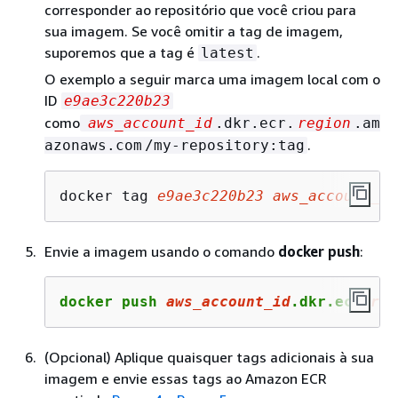
corresponder ao repositório que você criou para
sua imagem. Se você omitir a tag de imagem,
suporemos que a tag é
.
latest
O exemplo a seguir marca uma imagem local com o
ID
e9ae3c220b23
como
aws_account_id
.dkr.ecr.
region
.am
.
azonaws.com
/my-repository:tag
docker tag 
e9ae3c220b23
aws_account_id
Envie a imagem usando o comando
docker push
:
docker push 
aws_account_id
.dkr.ecr.
reg
(Opcional) Aplique quaisquer tags adicionais à sua
imagem e envie essas tags ao Amazon ECR