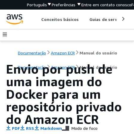
Português
Preferências
Entre em contato conosco
F
Conceitos básicos
Guias de serviço
Documentação
Amazon ECR
Manual do usuário
Envio por push de
Documentação
Amazon ECR
Manual do usuário
uma imagem do
Docker para um
repositório privado
do Amazon ECR
PDF
RSS
Markdown
Modo de foco