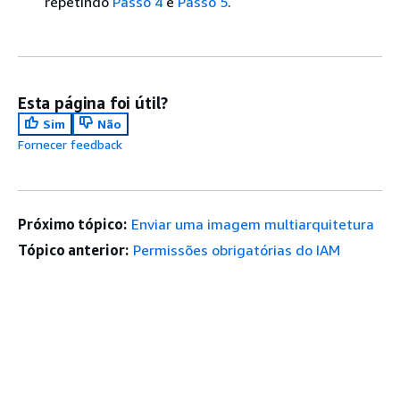
repetindo
Passo 4
e
Passo 5
.
Esta página foi útil?
Sim
Não
Fornecer feedback
Próximo tópico:
Enviar uma imagem multiarquitetura
Tópico anterior:
Permissões obrigatórias do IAM