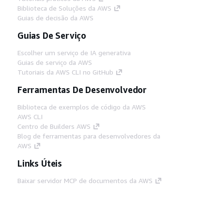
Biblioteca de Soluções da AWS
Guias de decisão da AWS
Guias De Serviço
Escolher um serviço de IA generativa
Guias de serviço da AWS
Tutoriais da AWS CLI no GitHub
Ferramentas De Desenvolvedor
Biblioteca de exemplos de código da AWS
AWS CLI
Centro de Builders AWS
Blog de ferramentas para desenvolvedores da
AWS
Links Úteis
Baixar servidor MCP de documentos da AWS
Faça login no Console da AWS
AWS re:Post