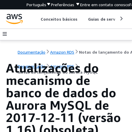
Português
Preferências
Entre em contato conosco
F
Conceitos básicos
Guias de serviço
Documentação
Amazon RDS
Atualizações do
Documentação
Amazon RDS
Notas de lançamento do Aurora MySQL
mecanismo de
banco de dados do
Aurora MySQL de
2017-12-11 (versão
1.16) (obsoleta)