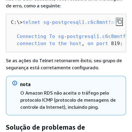
de erro, como a seguinte:
C:\>
telnet
sg
-
postgresql1.c6c8mntfake0.us
Connecting
To
sg
-
postgresql1.c6c8mntfak
connection
to
the
host
, 
on
port
 819: 
Co
Se as ações do Telnet retornarem êxito, seu grupo de
segurança está corretamente configurado.
nota
O Amazon RDS não aceita o tráfego pelo
protocolo ICMP (protocolo de mensagens de
controle da Internet), incluindo ping.
Solução de problemas de