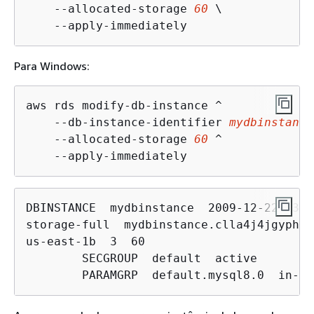
    --allocated-storage 
60
 \

    --apply-immediately
Para Windows:
aws rds modify-db-instance ^

    --db-instance-identifier 
mydbinstance
    --allocated-storage 
60
 ^

    --apply-immediately
DBINSTANCE  mydbinstance  2009-12-22T23:0
storage-full  mydbinstance.clla4j4jgyph.u
us-east-1b  3  60

	SECGROUP  default  active

	PARAMGRP  default.mysql8.0  in-sy