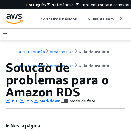
Português
Preferências
Entre em contato conosco
F
Conceitos básicos
Guias de serviço
Documentação
Amazon RDS
Guia do usuário
Solução de
Documentação
Amazon RDS
Guia do usuário
problemas para o
Amazon RDS
PDF
RSS
Markdown
Modo de foco
Nesta página