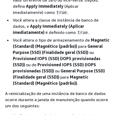
valor diferente de zero ou vice-versa. Depois,
defina
Apply Immediately
(Aplicar
imediatamente) como
.
true
Você altera a classe de instância de banco de
dados, e
Apply Immediately (Aplicar
imediatamente)
é definido como
.
true
Você altera o tipo de armazenamento de
Magnetic
(Standard) (Magnético (padrão))
para
General
Purpose (SSD) (Finalidade geral (SSD))
ou
Provisioned IOPS (SSD) (IOPS provisionadas
(SSD))
ou de
Provisioned IOPS (SSD) (IOPS
provisionadas (SSD))
ou
General Purpose (SSD)
(Finalidade geral (SSD))
para
Magnetic
(Standard) (Magnético (padrão))
.
A reinicialização de uma instância de banco de dados
ocorre durante a janela de manutenção quando ocorre
um dos seguintes: