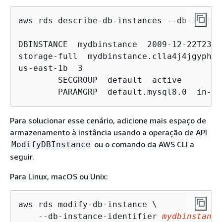
aws rds describe-db-instances --db-instan
DBINSTANCE  mydbinstance  2009-12-22T23:0
storage-full  mydbinstance.clla4j4jgyph.u
us-east-1b  3

	SECGROUP  default  active

	PARAMGRP  default.mysql8.0  in-sy
Para solucionar esse cenário, adicione mais espaço de
armazenamento à instância usando a operação de API
ou o comando da AWS CLI a
ModifyDBInstance
seguir.
Para Linux, macOS ou Unix:
aws rds modify-db-instance \

    --db-instance-identifier 
mydbinstance